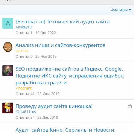
Фильтры
[Бесплатно] Технический аудит сайта
A
Anykey13
Ответы
1
19 Окт 2022
Анализ ниши и сайтов-конкурентов
sancho
Ответы
0
25 Ноя 2019
SEO продвижение сайтов в Яндекс, Google.
Поднятие ИКС сайту, исправления ошибок,
разработка стратеги
kinogrant
Ответы
41
23 Июл 2019
З
Проведу аудит сайта киношка!
а
Юрий11rus
Ответы
34
23 Дек 2018
к
р
Аудит сайтов Кино, Сериалы и Новости.