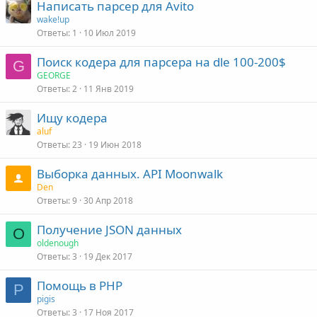
Написать парсер для Avito
wake!up
Ответы
1
10 Июл 2019
Поиск кодера для парсера на dle 100-200$
G
GEORGE
Ответы
2
11 Янв 2019
Ищу кодера
aluf
Ответы
23
19 Июн 2018
Выборка данных. API Moonwalk
Den
Ответы
9
30 Апр 2018
Получение JSON данных
O
oldenough
Ответы
3
19 Дек 2017
Помощь в PHP
P
pigis
Ответы
3
17 Ноя 2017