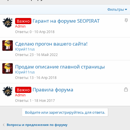
Фильтры
З
Гарант на форуме SEOPIRAT
Важно
а
Admin
Ответы
0
10 Апр 2018
к
р
Сделаю прогон вашего сайта!
е
Юрий11rus
п
Ответы
23
16 Май 2022
л
е
Продам описание главной страницы
Юрий11rus
о
Ответы
13
16 Апр 2018
З
Правила форума
Важно
а
Admin
Ответы
1
18 Ноя 2017
к
р
Войдите или зарегистрируйтесь для ответа.
т
Вопросы и предложения по форуму
а