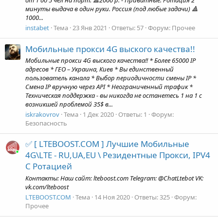
от 1 до 5 чел на порт. 🔺2000 р. - Приватные. Ротация 2
минуты выдача в один руки. Россия (под любые задачи) 🔺
1000...
instabet
Тема
23 Янв 2021
Ответы: 57
Форум:
Прочее
Мобильные прокси 4G выского качества!!
Мобильные прокси 4G выского качества!! * Более 65000 IP
адресов * ГЕО – Украина, Киев * Вы единственный
пользователь канала * Выбор периодичности смены IP *
Смена IP вручную через API * Неограниченный трафик *
Техническая поддержка - вы никогда не останетесь 1 на 1 с
возникшей проблемой 35$ в...
iskrakovrov
Тема
1 Дек 2020
Ответы: 1
Форум:
Безопасность
✅ [ LTEBOOST.COM ] Лучшие Мобильные
4G\LTE - RU,UA,EU \ Резидентные Прокси, IPV4
С Ротацией
Контакты: Наш сайт: lteboost.com Telegram: @ChatLtebot VK:
vk.com/lteboost
LTEBOOST.COM
Тема
14 Ноя 2020
Ответы: 325
Форум:
Прочее