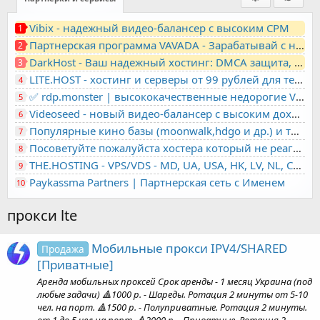
Vibix - надежный видео-балансер с высоким CPM
1
Партнерская программа VAVADA - Зарабатывай с нами!
2
DarkHost - Ваш надежный хостинг: DMCA защита, лояльность, анонимность
3
LITE.HOST - хостинг и серверы от 99 рублей для тех, кто любит не переплачивать. Доступ по SSH, поддержка PHP, GIT, COMPOSER, сертификаты Let's Encrypt
4
✅ rdp.monster | высококачественные недорогие VPS, RDP - выделенные серверы
5
Videoseed - новый видео-балансер с высоким доходом
6
Популярные кино базы (moonwalk,hdgo и др.) и торренты в одном плеере для вашего сайта
7
Посоветуйте пожалуйста хостера который не реагирует на ркн
8
THE.HOSTING - VPS/VDS - MD, UA, USA, HK, LV, NL, CA, DE, SK, CZE, GB, IL, TR, PL, BG, RO, IT, FL, HU, PT.
9
Paykassma Partners | Партнерская сеть с Именем
10
прокси lte
Мобильные прокси IPV4/SHARED
Продажа
[Приватные]
️Аренда мобильных проксей Срок аренды - 1 месяц Украина (под
любые задачи) 🔺1000 р. - Шареды. Ротация 2 минуты от 5-10
чел. на порт. 🔺1500 р. - Полуприватные. Ротация 2 минуты.