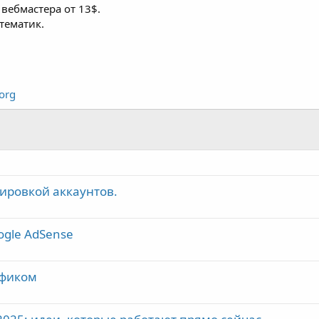
вебмастера от 13$.
тематик.
org
ировкой аккаунтов.
ogle AdSense
рафиком