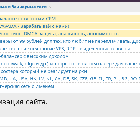
ные и баннерные сети
-балансер с высоким CPM
VAVADA - Зарабатывай с нами!
й хостинг: DMCA защита, лояльность, анонимность
качественные недорогие VPS, RDP - выделенные серверы
о-балансер с высоким доходом
oonwalk,hdgo и др.) и торренты в одном плеере для вашег
хостера который не реагирует на ркн
ртнерская сеть с Именем
изация сайта.