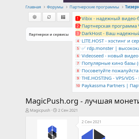
Главная
Форумы
Партнерские программы
Тизер
Vibix - надежный видео
1
Партнерская программа 
2
DarkHost - Ваш надежны
3
Партнерки и сервисы
4
✅ rdp.monster | высоко
5
Videoseed - новый виде
6
Популярные кино базы (m
7
Посоветуйте пожалуйста 
8
9
Paykassma Partners | Па
10
MagicPush.org - лучшая монет
А
Д
Magicpush
2 Сен 2021
в
а
т
т
2 Сен 2021
о
а
р
н
т
а