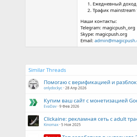
Ежедневный доход 
Трафик mainstream 
Наши контакты:
Telegram: magicpush_org
Skype: magicpush.org
Email:
admin@magicpush.
Similar Threads
Помогаю с верификацией и разблок
onlydockyc
28 Апр 2026
Купим ваш сайт с монетизацией Go
EvaDav
9 Фев 2026
Clickaine: рекламная сеть с adult т
Kinomax
5 Ноя 2025