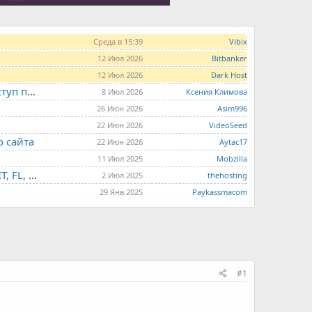
Среда в 15:39
Vibix
12 Июл 2026
Bitbanker
12 Июл 2026
Dark Host
LITE.HOST - хостинг и серверы от 99 рублей для тех, кто любит не переплачивать. Доступ по SSH, поддержка PHP, GIT, COMPOSER, сертификаты Let's Encrypt
8 Июл 2026
Ксения Климова
26 Июн 2026
Asim996
22 Июн 2026
VideoSeed
о сайта
22 Июн 2026
Aytac17
11 Июл 2025
Mobzilla
THE.HOSTING - VPS/VDS - MD, UA, USA, HK, LV, NL, CA, DE, SK, CZE, GB, IL, TR, PL, BG, RO, IT, FL, HU, PT.
2 Июл 2025
thehosting
29 Янв 2025
Paykassmacom
#1