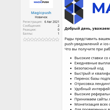
е
ч
м
а
Magicpush
ы
л
а
Новичок
Регистрация
6 Авг 2021
Сообщения
2
Добрый день, уважаемы
Реакции
0
Баллы
1
Рады представить ваше
push-уведомлений и ios
Что вы получите при раб
Высокие ставки со 
Ежедневные выплат
Безопасный код
Быстрый и квалиф
Перенос базы подп
Отрисовка лендинг
Удобный интерфей
Высокие рефераль
Принимаем сайты 
Монетизация всех 
Для проверенных в