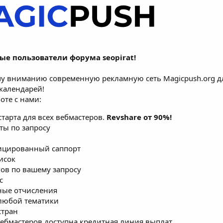
е пользователи форума seopirat!
му вниманию современную рекламную сеть Magicpush.org д
-календарей!
оте с нами:
старта для всех вебмастеров.
Revshare от 90%!
ы по запросу
ицированный саппорт
исок
ов по вашему запросу
с
ные отчисления
любой тематики
стран
ебмастеров доступна кредитная линия выплат