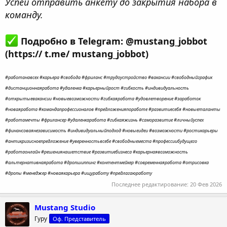
Успей отправить анкету до закрытия набора в
команду.
Подробно в Telegram: @mustang_jobbot
(https:// t.me/ mustang_jobbot)
#работанавсех #карьера #свобода #фриланс #трудоустройство #вакансии #свободныйграфик
#дистанционнаяработа #удаленка #карьерныйрост #гибкость #индивидуальность
#открытыевакансии #новыевозможности #гибкаяработа #удовлетворение #заработок
#новаяработа #командапрофессионалов #предложенияпоработе #развитиесебя #новыеталанты
#работамечты #фрилансер #удаленкаработа #гибкаяжизнь #саморазвитие #личныйуспех
#финансоваянезависимость #индивидуальныйподход #новыеидеи #возможности #ростикарьеры
#антикризисноепредложение #уверенностьвсебе #свободныеместа #профессиибудущего
#работаонлайн #решениянашетствие #развитиебизнеса #карьернаявозможность
#альтернативнаяработа #дропшиппинг #контентмейкер #современнаяработа #отрисовка
#дропы #менеджер #новаякарьера #ищуработу #предлагаюработу
Последнее редактирование:
20 Фев 2026
Mustang Studio
Гуру
Оф. Представитель