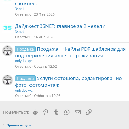
сложнее.
3snet
Ответы
0
23 Фев 2026
Дайджест 3SNET: главное за 2 недели
3snet
Ответы
0
16 Янв 2026
Продажа | Файлы PDF шаблонов для
Продажа
подтверждения адреса проживания.
onlydockyc
Ответы
0
Среда в 12:52
Услуги фотошопа, редактирование
Продажа
фото, фотомонтаж.
onlydockyc
Ответы
0
Суббота в 10:36
Reddit
Pinterest
Tumblr
WhatsApp
Электронная почта
Ссылка
Поделиться:
Прочие услуги