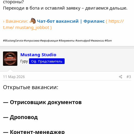
стороны?
Переходи в бота и оставляй заявку – двигаемся дальше.
› Вакансии:
Чат-бот вакансий | Фриланс
( https://
t.me/ mustang_jobbot )
#MustangService #отрисовка #верификация #документы #антифрод #вакансии #бот
Mustang Studio
Гуру
Оф. Представитель
11 Мар 2026
#3
Открытые вакансии:
— Отрисовщик документов
— Дроповод
— Контент-менеджер