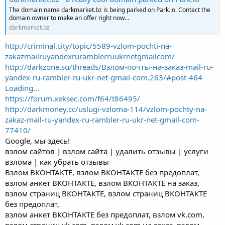
The domain name darkmarket.bz is being parked on Park.io. Contact the
domain owner to make an offer right now...
darkmarket.bz
http://criminal.city/topic/5589-vzlom-pochti-na-
zakazmailruyandexruramblerruukrnetgmailcom/
http://darkzone.su/threads/Взлом-почты-на-заказ-mail-ru-
yandex-ru-rambler-ru-ukr-net-gmail-com.263/#post-464
Loading...
https://forum.xeksec.com/f64/t86495/
http://darkmoney.cc/uslugi-vzloma-114/vzlom-pochty-na-
zakaz-mail-ru-yandex-ru-rambler-ru-ukr-net-gmail-com-
77410/
Google, мы здесь!
взлом сайтов | взлом сайта | удалить отзывы | услуги
взлома | как убрать отзывы
Взлом ВКОНТАКТЕ, взлом ВКОНТАКТЕ без предоплат,
взлом анкет ВКОНТАКТЕ, взлом ВКОНТАКТЕ на заказ,
взлом страниц ВКОНТАКТЕ, взлом страниц ВКОНТАКТЕ
без предоплат,
взлом анкет ВКОНТАКТЕ без предоплат, взлом vk.com,
взлом страниц vk.com, взлом vk.com на заказ, взлом