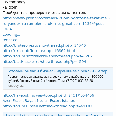
- Webmoney
- Bitcoin
Пройденные проверки и отзывы клиентов.
https://www.probiv.cc/threads/vzlom-pochty-na-zakaz-mail-
ru-yandex-ru-rambler-ru-ukr-net-gmail-com.1236/#post-
16841
Loading...
tenec.cc
http://brutezone.ru/showthread.php?p=31740
http://nkn.club/forums/topic16862.html
http://forum.softxaker.ru/showthread.php?t=6202
http://blackhacker.ru/showthread.php?p=1594
Готовый онлайн бизнес - Франшиза с реальным заработком
Первая теневая франшиза с реальным заработком от 300 000
рублей. Готовый онлайн бизнес. Тел.: +7 (922) 033-88-28
tenevoy.biz
http://hakepok.ru/viewtopic.php?id=8451#p54456
Azeri Escort Bayan Necla - Escort Istanbul
http://forum.uinsell.net/showthread.php?t=61187
darkmarket.bz - a really cool domain parked on Park.io