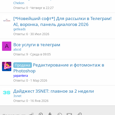
Chekon
Ответы
0
Четверг в 22:27
[*Новейший софт*] Для рассылки в Телеграм!
AI, воронка, панель диалогов 2026
getleads
Ответы
6
30 Июл 2026
Все услуги в телеграм
A
abcid
Ответы
9
Среда в 09:05
Редактирование и фотомонтаж в
Продажа
Photoshop
yapantera
Ответы
0
1 Мар 2026
Дайджест 3SNET: главное за 2 недели
3snet
Ответы
0
16 Янв 2026
Reddit
Pinterest
Tumblr
WhatsApp
Электронная почта
Ссылка