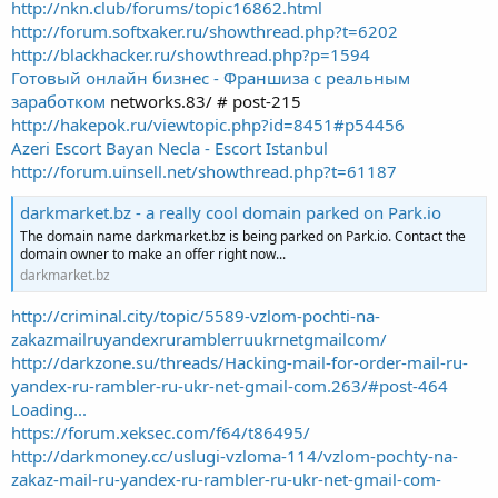
http://nkn.club/forums/topic16862.html
http://forum.softxaker.ru/showthread.php?t=6202
http://blackhacker.ru/showthread.php?p=1594
Готовый онлайн бизнес - Франшиза с реальным
заработком
networks.83/ # post-215
http://hakepok.ru/viewtopic.php?id=8451#p54456
Azeri Escort Bayan Necla - Escort Istanbul
http://forum.uinsell.net/showthread.php?t=61187
darkmarket.bz - a really cool domain parked on Park.io
The domain name darkmarket.bz is being parked on Park.io. Contact the
domain owner to make an offer right now...
darkmarket.bz
http://criminal.city/topic/5589-vzlom-pochti-na-
zakazmailruyandexruramblerruukrnetgmailcom/
http://darkzone.su/threads/Hacking-mail-for-order-mail-ru-
yandex-ru-rambler-ru-ukr-net-gmail-com.263/#post-464
Loading...
https://forum.xeksec.com/f64/t86495/
http://darkmoney.cc/uslugi-vzloma-114/vzlom-pochty-na-
zakaz-mail-ru-yandex-ru-rambler-ru-ukr-net-gmail-com-