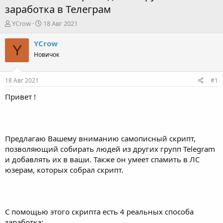
заработка в Телеграм
А
Д
YCrow
18 Авг 2021
в
а
т
т
YCrow
Y
о
а
Новичок
р
н
т
а
е
ч
18 Авг 2021
#1
м
а
ы
л
Привет !
а
Предлагаю Вашему вниманию самописный скрипт,
позволяющий собирать людей из других групп Telegram
и добавлять их в ваши. Также он умеет спамить в ЛС
юзерам, которых собрал скрипт.
С помощью этого скрипта есть 4 реальных способа
заработка: