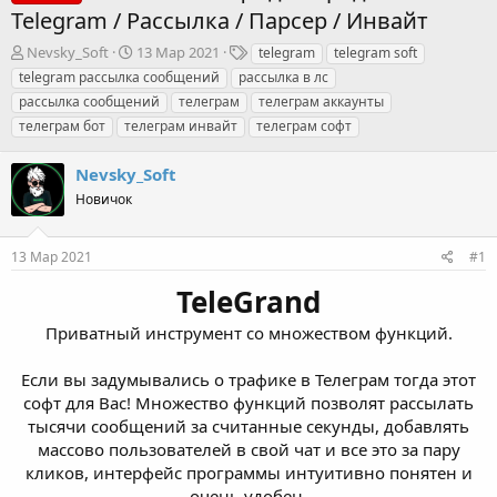
Telegram / Рассылка / Парсер / Инвайт
А
Д
Т
Nevsky_Soft
13 Мар 2021
telegram
telegram soft
в
а
е
telegram рассылка сообщений
рассылка в лс
т
т
г
рассылка сообщений
телеграм
телеграм аккаунты
о
а
и
телеграм бот
телеграм инвайт
телеграм софт
р
н
т
а
е
ч
Nevsky_Soft
м
а
Новичок
ы
л
а
13 Мар 2021
#1
TeleGrand
Приватный инструмент со множеством функций.
Если вы задумывались о трафике в Телеграм тогда этот
софт для Вас! Множество функций позволят рассылать
тысячи сообщений за считанные секунды, добавлять
массово пользователей в свой чат и все это за пару
кликов, интерфейс программы интуитивно понятен и
очень удобен.