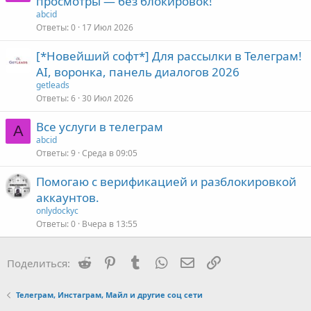
просмотры — без блокировок!
abcid
Ответы
0
17 Июл 2026
[*Новейший софт*] Для рассылки в Телеграм!
AI, воронка, панель диалогов 2026
getleads
Ответы
6
30 Июл 2026
Все услуги в телеграм
A
abcid
Ответы
9
Среда в 09:05
Помогаю с верификацией и разблокировкой
аккаунтов.
onlydockyc
Ответы
0
Вчера в 13:55
Reddit
Pinterest
Tumblr
WhatsApp
Электронная почта
Ссылка
Поделиться:
Телеграм, Инстаграм, Майл и другие соц сети