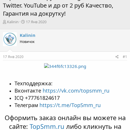
Twitter. YouTube и др от 2 руб Качество,
Гарантия на докрутку!
А
Д
Kalinin
17 Янв 2020
в
а
т
т
Kalinin
о
а
Новичок
р
н
т
а
е
ч
17 Янв 2020
#1
м
а
ы
л
а
Техподдержка:
Вконтакте
https://vk.com/topsmm_ru
ICQ +77761824617
Телеграм
https://t.me/TopSmm_ru
Оформить заказ онлайн вы можете на
сайте:
TopSmm.ru
либо кликнуть на