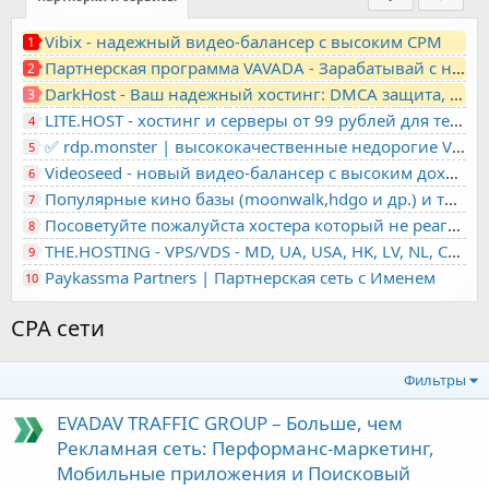
Vibix - надежный видео-балансер с высоким CPM
1
Партнерская программа VAVADA - Зарабатывай с нами!
2
DarkHost - Ваш надежный хостинг: DMCA защита, лояльность, анонимность
3
LITE.HOST - хостинг и серверы от 99 рублей для тех, кто любит не переплачивать. Доступ по SSH, поддержка PHP, GIT, COMPOSER, сертификаты Let's Encrypt
4
✅ rdp.monster | высококачественные недорогие VPS, RDP - выделенные серверы
5
Videoseed - новый видео-балансер с высоким доходом
6
Популярные кино базы (moonwalk,hdgo и др.) и торренты в одном плеере для вашего сайта
7
Посоветуйте пожалуйста хостера который не реагирует на ркн
8
THE.HOSTING - VPS/VDS - MD, UA, USA, HK, LV, NL, CA, DE, SK, CZE, GB, IL, TR, PL, BG, RO, IT, FL, HU, PT.
9
Paykassma Partners | Партнерская сеть с Именем
10
CPA сети
Фильтры
EVADAV TRAFFIC GROUP – Больше, чем
Рекламная сеть: Перформанс-маркетинг,
Мобильные приложения и Поисковый