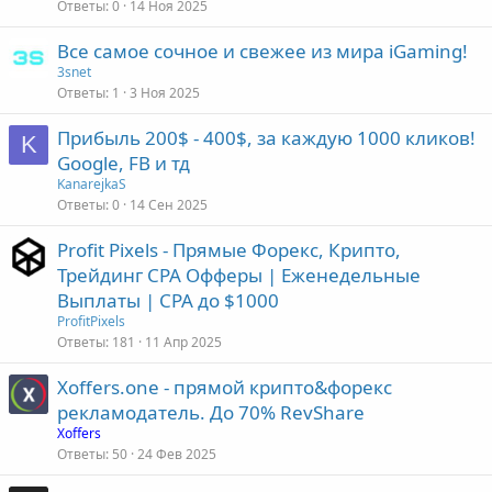
Ответы
0
14 Ноя 2025
Все самое сочное и свежее из мира iGaming!
3snet
Ответы
1
3 Ноя 2025
Прибыль 200$ - 400$, за каждую 1000 кликов!
K
Google, FB и тд
KanarejkaS
Ответы
0
14 Сен 2025
Profit Pixels - Прямые Форекс, Крипто,
Трейдинг CPA Офферы | Еженедельные
Выплаты | CPA до $1000
ProfitPixels
Ответы
181
11 Апр 2025
Xoffers.one - прямой крипто&форекс
рекламодатель. До 70% RevShare
Xoffers
Ответы
50
24 Фев 2025