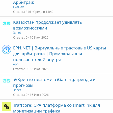
Арбитраж
EvaDav
Ответы
346
Среда в 14:42
Казахстан продолжает удивлять
возможностями
3snet
Ответы
0
10 Июл 2026
EPN.NET | Виртуальные трастовые US карты
для арбитража | Промокоды для
пользователей внутри
epn
Ответы
50
6 Июл 2026
🔥Крипто-платежи в iGaming: тренды и
прогнозы
3snet
Ответы
0
16 Июн 2026
Traffcore: CPA платформа со smartlink для
монетизации трафика