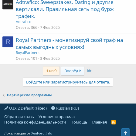
Adtrafico: Sweepstakes, Dating и другие
вертикали. Правильная сеть под бурж
трафик.
Adtrafico
Ответы
366
7 Фев 2025
Royal Partners - монетизируй свой траф на
R
самых выгодных условиях!
RoyalPartners
Ответы
101
3 Фев 2025
Last
1 из 9
Вперёд
Войдите или зарегистрируйтесь для ответа.
Партнерские программы
U.IX 2 Default (Fixed)
Russian (RU)
Обратная связь
Условия и правила
Политика конфиденциальности
Помощь
Главная
R
S
S
Свер
Локализация от
XenForo.Info