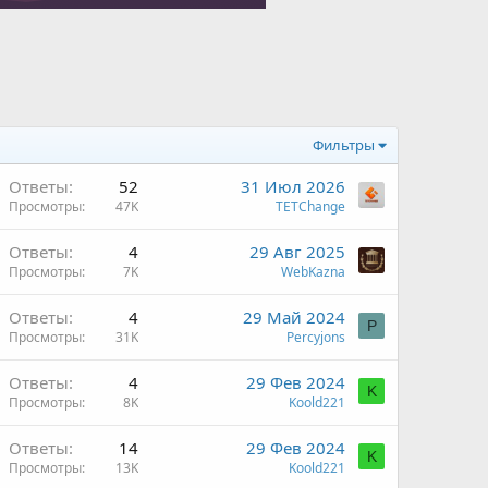
Фильтры
Ответы
52
31 Июл 2026
Просмотры
47K
TETChange
Ответы
4
29 Авг 2025
Просмотры
7K
WebKazna
Ответы
4
29 Май 2024
P
Просмотры
31K
Percyjons
Ответы
4
29 Фев 2024
K
Просмотры
8K
Koold221
Ответы
14
29 Фев 2024
K
Просмотры
13K
Koold221