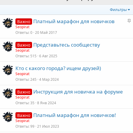
Фильтры
З
Платный марафон для новичков
Важно
а
Seopirat
Ответы
0
20 Май 2017
к
р
Представьтесь сообществу
Важно
е
Seopirat
п
Ответы
515
6 Авг 2025
л
е
Кто с какого города? ищем друзей)
Seopirat
о
Ответы
245
4 Мар 2024
Инструкция для новичка на форуме
Важно
Seopirat
Ответы
35
8 Янв 2024
Платный марафон для новичков!
Важно
Seopirat
Ответы
99
21 Июл 2023