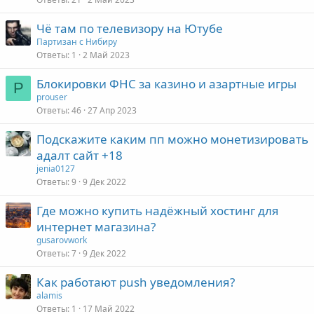
Чё там по телевизору на Ютубе
Партизан с Нибиру
Ответы
1
2 Май 2023
Блокировки ФНС за казино и азартные игры
P
prouser
Ответы
46
27 Апр 2023
Подскажите каким пп можно монетизировать
адалт сайт +18
jenia0127
Ответы
9
9 Дек 2022
Где можно купить надёжный хостинг для
интернет магазина?
gusarovwork
Ответы
7
9 Дек 2022
Как работают push уведомления?
alamis
Ответы
1
17 Май 2022