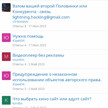
Взлом вашей второй Половинки или
Конкурента - связь
lightning.hacking@gmail.com
s3rdovlatov
Ответы
8
17 Июл 2023
Нужна помощь
Ю
Юрий56
Ответы
4
17 Июл 2023
Видеоплеер без рекламы
M
muzofon
Ответы
4
2 Май 2023
Предупреждение о незаконном
Ю
использовании объектов авторского права.
Юрий56
Ответы
5
2 Май 2023
Что выбрать кино сайт или адулт сайт?
K
korollui
Ответы
21
2 Май 2023