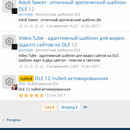
Adult Sweet - отличный эротический шаблон
0
о
з
DLE
12
а
в
ё
н
pornolab
Бесплатные шаблоны DLE
з
И
Adult Sweet - отличный эротический шаблон dle
р
д
0
к
Скачивания
4.221
6 Сен 2017
,
к
е
0
Video Tube - адаптивный шаблон для видео
а
0
з
о
с
(адалт) сайтов на DLE
12
в
р
ё
pornolab
Бесплатные шаблоны DLE
з
н
у
И
Video Tube - адаптивный шаблон для видео сайтов на DLE.
д
Шаблон идет в двух цветах - темном и светлом
е
0
к
Скачивания
2.005
6 Сен 2017
р
к
,
с
0
DLE 12 nulled активированная
а
0
с
nulled
о
з
Яло
Nulled версии DLE
у
в
DLE 12 nulled активированная
р
а
ё
н
з
5
3 Сен 2017
р
И
д
,
е
к
0
Last
0
1 из 4
Вперёд
с
к
з
с
а
в
а
о
ё
Ресурсы
з
у
р
д