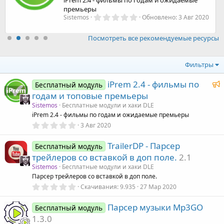
сурса
премьеры
0
Sistemos
Обновлено:
3 Авг 2020
,
0
0
Посмотреть все рекомендуемые ресурсы
з
в
ё
Фильтры
з
д
Р
iPrem 2.4 - фильмы по
Бесплатный модуль
е
годам и топовые премьеры
к
Sistemos
Бесплатные модули и хаки DLE
о
iPrem 2.4 - фильмы по годам и ожидаемые премьеры
0
3 Авг 2020
,
е
0
TrailerDP - Парсер
0
Бесплатный модуль
з
трейлеров со вставкой в доп поле.
2.1
д
в
ё
у
Sistemos
Бесплатные модули и хаки DLE
з
Парсер трейлеров со вставкой в доп поле.
е
д
0
Скачивания
9.935
27 Мар 2020
,
0
Парсер музыки Mp3GO
0
Бесплатный модуль
з
1.3.0
в