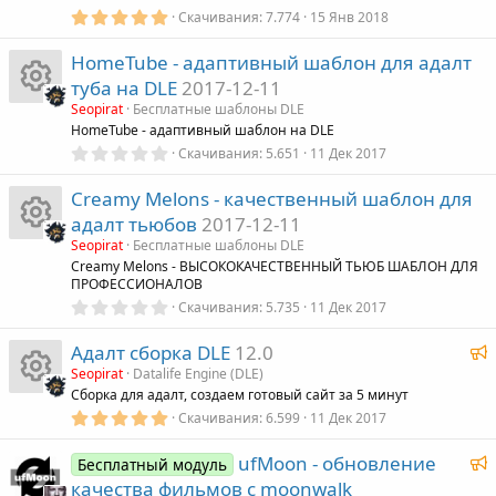
о
а
з
5
Скачивания
7.774
15 Янв 2018
а
у
д
,
н
р
0
HomeTube - адаптивный шаблон для адалт
0
р
з
туба на DLE
2017-12-11
к
е
в
ё
Seopirat
Бесплатные шаблоны DLE
с
з
а
И
HomeTube - адаптивный шаблон на DLE
с
д
0
Скачивания
5.651
11 Дек 2017
а
,
р
к
у
0
Creamy Melons - качественный шаблон для
0
з
е
о
адалт тьюбов
2017-12-11
р
в
ё
Seopirat
Бесплатные шаблоны DLE
з
с
н
И
Creamy Melons - ВЫСОКОКАЧЕСТВЕННЫЙ ТЬЮБ ШАБЛОН ДЛЯ
с
д
ПРОФЕССИОНАЛОВ
0
у
к
Скачивания
5.735
11 Дек 2017
к
а
,
0
Р
Адалт сборка DLE
12.0
р
а
0
о
з
е
Seopirat
Datalife Engine (DLE)
в
Сборка для адалт, создаем готовый сайт за 5 минут
к
с
р
ё
н
з
5
Скачивания
6.599
11 Дек 2017
о
И
д
,
а
е
к
0
Р
ufMoon - обновление
0
Бесплатный модуль
к
е
з
е
с
качества фильмов с moonwalk
в