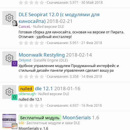
0
Скачивания
5.971
30 Май 2018
,
к
0
DLE Seopirat 12.0 (с модулями для
0
з
о
киносайта)
2018-02-21
в
ё
CanceL
Nulled версии DLE
з
н
И
Готовая сборка для киносайта, основая на версии от Пирата.
д
Отличия - удобный инсталлер!
0
к
Скачивания
5.951
21 Фев 2018
к
,
0
Moonwalk Restyling
2018-02-14
а
0
о
з
Onlymd
Datalife Engine (DLE)
в
O
Удобное управление модулем Продуманный интерфейс и
р
ё
н
стильный дизайн панели управления сделает вашу ра
з
И
д
0
Скачивания
3.358
14 Фев 2018
е
к
,
к
0
dle 12.1
2018-01-16
0
nulled
с
а
з
oldenough
Nulled версии DLE
о
в
O
nulled dle 12.1
ё
у
р
з
0
Скачивания
4.937
16 Янв 2018
И
н
д
,
р
0
е
MoonSerials
1.6
0
Бесплатный модуль
к
к
з
kild
Бесплатные модули и хаки DLE
с
с
в
MoonSerials v. 1.6
ё