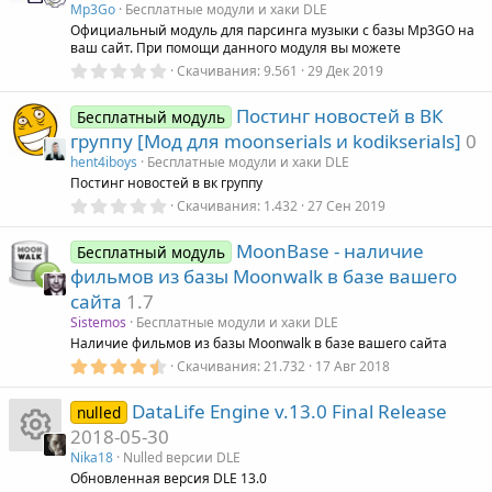
ё
Mp3Go
Бесплатные модули и хаки DLE
з
Официальный модуль для парсинга музыки с базы Mp3GO на
д
ваш сайт. При помощи данного модуля вы можете
0
Скачивания
9.561
29 Дек 2019
,
0
Постинг новостей в ВК
0
Бесплатный модуль
з
группу [Мод для moonserials и kodikserials]
0
в
ё
hent4iboys
Бесплатные модули и хаки DLE
з
Постинг новостей в вк группу
д
0
Скачивания
1.432
27 Сен 2019
,
0
MoonBase - наличие
0
Бесплатный модуль
з
фильмов из базы Moonwalk в базе вашего
в
ё
сайта
1.7
з
Sistemos
Бесплатные модули и хаки DLE
д
Наличие фильмов из базы Moonwalk в базе вашего сайта
4
Скачивания
21.732
17 Авг 2018
,
5
DataLife Engine v.13.0 Final Release
0
nulled
з
2018-05-30
в
ё
Nika18
Nulled версии DLE
з
И
Обновленная версия DLE 13.0
д