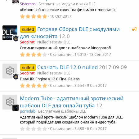
а
к
о
ё
Sistemos
Бесплатные модули и хаки DLE
д
з
у
о
ufMoon - обновление качества фильмов с moonwalk
р
у
д
5
н
10 Окт 2017
е
,
р
е
е
0
Р
Готовая Сборка DLE с модулями
к
0
nulled
з
с
е
с
для киносайта
12.0
д
в
а
к
ё
у
Seopirat
Nulled версии DLE
з
а
у
о
Оптимизированный двиг с шаблоном kinogoprofi
е
д
р
4
Скачивания
14.013
13 Сен 2017
,
р
е
3
е
Скачать DLE 12.0 nulled
2017-09-09
6
nulled
з
с
Seopirat
Nulled версии DLE
д
в
с
DataLife Engine v.12.0 Final Releas
ё
у
з
а
5
Скачивания
3.654
9 Сен 2017
И
е
д
,
у
0
Modern Tube - адаптивный эротический
0
к
з
р
шаблон DLE для онлайн туба
12
в
о
ё
pornolab
Бесплатные шаблоны DLE
с
з
И
Адаптивный эротический шаблон Modern Tube для DLE,
д
который подойдет для создания онлайн видео туба
н
а
0
Скачивания
3.480
6 Сен 2017
к
,
к
0