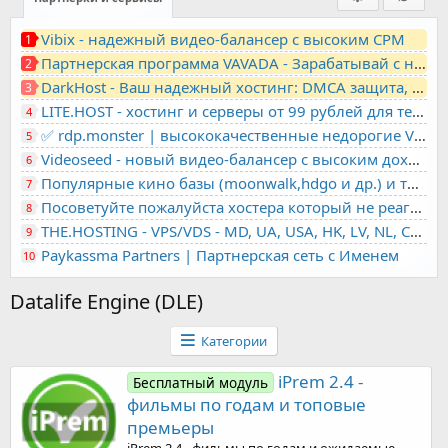
Vibix - надежный видео-балансер с высоким CPM
1
Партнерская программа VAVADA - Зарабатывай с нами!
2
DarkHost - Ваш надежный хостинг: DMCA защита, лояльность, анонимность
3
LITE.HOST - хостинг и серверы от 99 рублей для тех, кто любит не переплачивать. Доступ по SSH, поддержка PHP, GIT, COMPOSER, сертификаты Let's Encrypt
4
✅ rdp.monster | высококачественные недорогие VPS, RDP - выделенные серверы
5
Videoseed - новый видео-балансер с высоким доходом
6
Популярные кино базы (moonwalk,hdgo и др.) и торренты в одном плеере для вашего сайта
7
Посоветуйте пожалуйста хостера который не реагирует на ркн
8
THE.HOSTING - VPS/VDS - MD, UA, USA, HK, LV, NL, CA, DE, SK, CZE, GB, IL, TR, PL, BG, RO, IT, FL, HU, PT.
9
Paykassma Partners | Партнерская сеть с Именем
10
Datalife Engine (DLE)
Категории
iPrem 2.4 -
Бесплатный модуль
фильмы по годам и топовые
премьеры
iPrem 2.4 - фильмы по годам и ожидаемые