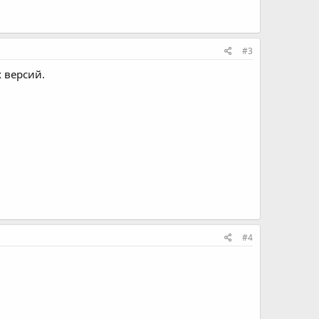
#3
 версий.
#4