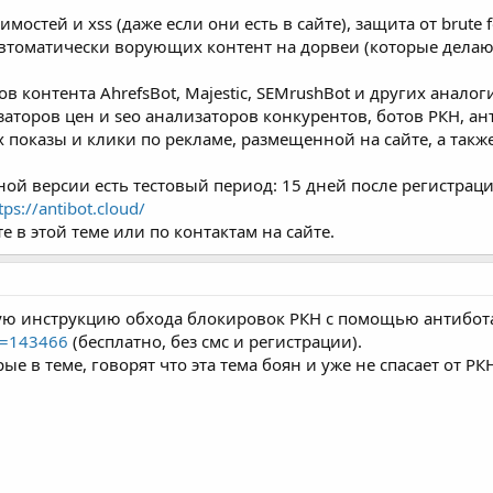
имостей и xss (даже если они есть в сайте), защита от brute
 автоматически ворующих контент на дорвеи (которые дела
ров контента AhrefsBot, Majestic, SEMrushBot и других ан
заторов цен и seo анализаторов конкурентов, ботов РКН, ан
показы и клики по рекламе, размещенной на сайте, а также
ой версии есть тестовый период: 15 дней после регистраци
tps://antibot.cloud/
е в этой теме или по контактам на сайте.
ю инструкцию обхода блокировок РКН с помощью антибота
p=143466
(бесплатно, без смс и регистрации).
е в теме, говорят что эта тема боян и уже не спасает от РК