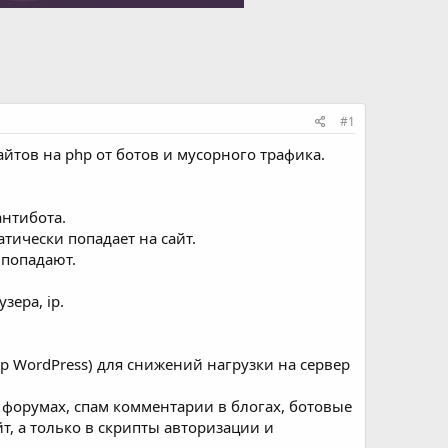
#1
айтов на php от ботов и мусорного трафика.
антибота.
атически попадает на сайт.
 попадают.
зера, ip.
р WordPress) для снижений нагрузки на сервер
а форумах, спам комментарии в блогах, ботовые
йт, а только в скрипты авторизации и