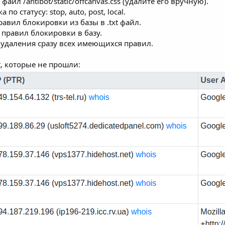
айл /antibot/static/offcanvas.css (удалите его вручную).
по статусу: stop, auto, post, local.
равил блокировки из базы в .txt файл.
 правил блокировки в базу.
удаления сразу всех имеющихся правил.
, которые не прошли: