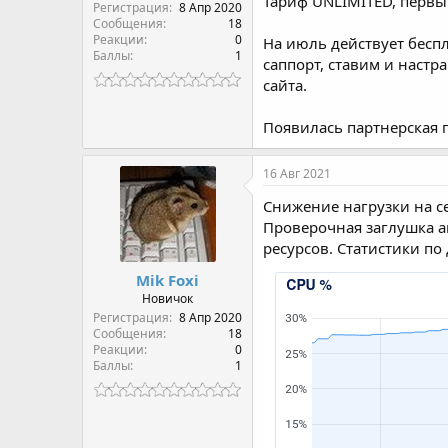
Тариф UNLIMITED, первый
Регистрация
8 Апр 2020
Сообщения
18
Реакции
0
На июль действует беспл
Баллы
1
саппорт, ставим и настр
сайта.
Появилась партнерская п
16 Авг 2021
Снижение нагрузки на с
Проверочная заглушка а
ресурсов. Статистики по
Mik Foxi
Новичок
Регистрация
8 Апр 2020
Сообщения
18
Реакции
0
Баллы
1