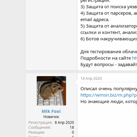
регистрации.
3) Защита от поиска уязв
4) Защита от парсеров,
email адреса.
5) Защита от анализато
ссылки и контент, анали
6) Ботов накручивающих 
Для тестирования облачн
Подробности на сайте
ht
Будут вопросы - задавайт
18 Апр 2020
Описал очень популярну
https://wmsn.biz/m.php?
Но знающие люди, которы
Mik Foxi
Новичок
Регистрация
8 Апр 2020
Сообщения
18
Реакции
0