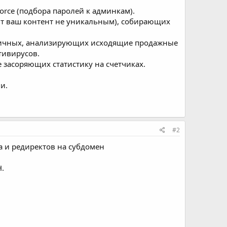
 force (подбора паролей к админкам).
ют ваш контент не уникальным), собирающих
алогичных, анализирующих исходящие продажные
тивирусов.
 засоряющих статистику на счетчиках.
и.
#2
 и редиректов на субдомен
Н.