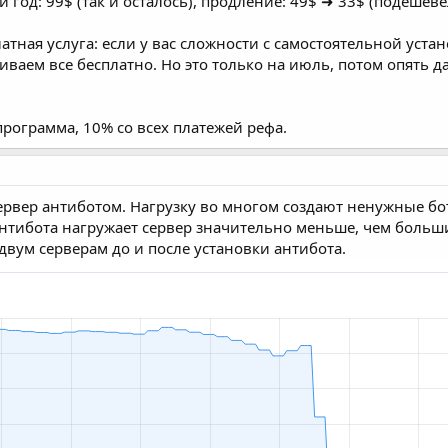
 год: 99$ (так и осталось), продление: 49$ ➜ 33$ (подешеве
атная услуга: если у вас сложности с самостоятельной уста
аиваем все бесплатно. Но это только на июль, потом опять д
рограмма, 10% со всех платежей рефа.
ервер антиботом. Нагрузку во многом создают ненужные бот
нтибота нагружает сервер значительно меньше, чем больши
 двум серверам до и после установки антибота.