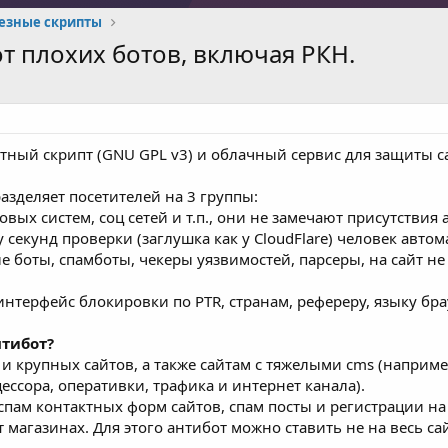
лезные скрипты
 от плохих ботов, включая РКН.
платный скрипт (GNU GPL v3) и облачный сервис для защиты с
разделяет посетителей на 3 группы:
вых систем, соц сетей и т.п., они не замечают присутствия 
 секунд проверки (заглушка как у CloudFlare) человек автом
е боты, спамботы, чекеры уязвимостей, парсеры, на сайт не
нтерфейс блокировки по PTR, странам, рефереру, языку брау
нтибот?
и крупных сайтов, а также сайтам с тяжелыми cms (наприме
ессора, оперативки, трафика и интернет канала).
 спам контактных форм сайтов, спам посты и регистрации н
т магазинах. Для этого антибот можно ставить не на весь са