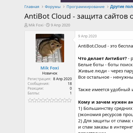
Главная
Форумы
Программирование
Другие по
AntiBot Cloud - защита сайтов
А
Д
Mik Foxi
9 Апр 2020
в
а
т
т
9 Апр 2020
о
а
AntiBot.Cloud - это бес
р
н
т
а
е
ч
Что делает АнтиБот?
- 
м
а
Белые боты - боты поиско
Mik Foxi
ы
л
Живые люди - через пару
а
Новичок
Все остальное - ненужны
Регистрация
8 Апр 2020
Сообщения
18
Реакции
0
Также имеется удобный и
Баллы
1
Кому и зачем нужен а
1) Большинству средних 
(экономия ресурсов проц
2) Для защиты от спама:
и спам заказы в интерне