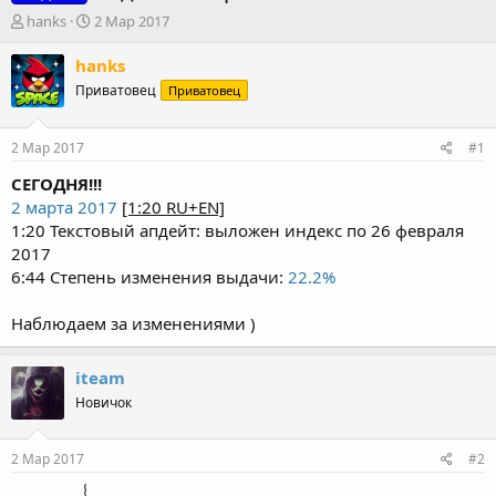
А
Д
hanks
2 Мар 2017
в
а
т
т
hanks
о
а
Приватовец
Приватовец
р
н
т
а
е
ч
2 Мар 2017
#1
м
а
ы
л
СЕГОДНЯ!!!
а
2 марта 2017
[1:20 RU+EN]
1:20 Текстовый апдейт: выложен индекс по 26 февраля
2017
6:44 Степень изменения выдачи:
22.2%
Наблюдаем за изменениями )
iteam
Новичок
2 Мар 2017
#2