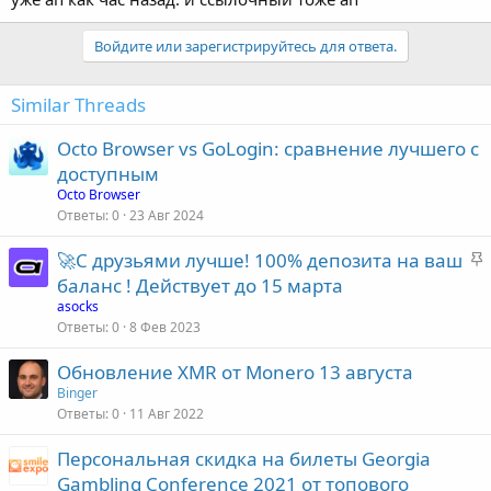
Войдите или зарегистрируйтесь для ответа.
Similar Threads
Octo Browser vs GoLogin: сравнение лучшего с
доступным
Octo Browser
Ответы
0
23 Авг 2024
З
🚀С друзьями лучше! 100% депозита на ваш
а
баланс ! Действует до 15 марта
к
asocks
р
Ответы
0
8 Фев 2023
е
Обновление XMR от Monero 13 августа
п
Binger
л
Ответы
0
11 Авг 2022
е
Персональная скидка на билеты Georgia
о
Gambling Conference 2021 от топового