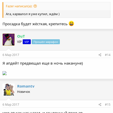
Fazer написал(а):
Ага, карвалол я уже купил, ждём )
Просадка будет жёсткая, крепитесь
OuT
VIP
VIP
Прошёл марафон
6 Мар 2017
#14
Я апдейт предвещал еще в ночь накануне)
Romantv
Новичок
6 Мар 2017
#15
уже ап как час назад. и ссылочный тоже ап