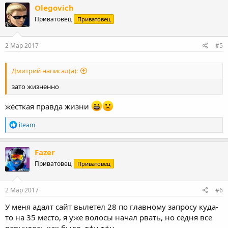
Olegovich
Приватовец
Приватовец
2 Мар 2017
#5
Дмитрий написал(а):
зато жизненно
жёсткая правда жизни
Р
iteam
е
а
к
Fazer
ц
Приватовец
Приватовец
и
и
:
2 Мар 2017
#6
У меня адалт сайт вылетел 28 по главному запросу куда-
то на 35 место, я уже волосы начал рвать, но сёдня все
вернулось как было, тфу-тфу.