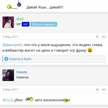
Давай Яша... давай!!!
OuT
VIP
VIP
Прошёл марафон
2 Мар 2017
#3
@Дмитрий
, что-что у меня ощущение, что яндекс слева,
а вебмастер висит на цепи и говорит эту фразу
Р
Seopirat
и
iteam
е
а
к
iteam
ц
Новичок
и
и
:
2 Мар 2017
#4
@OuT
, убил
зато жизненно