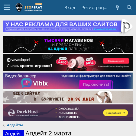
Вход
Регистрация
Апдейты
Апдейт 2 марта
Апдейт