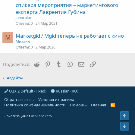
спикера мероприятия – маркетингового
эксперта Лаврентия Губина
johncolor
Ответы
0
24 Мар 2021
Marketgid / Mgid теперь не работает с кино
М
Михаил
Ответы
0
2 Мар 2020
Reddit
Pinterest
Tumblr
WhatsApp
Электронная почта
Ссылка
Поделиться:
Апдейты
U.IX 2 Default (Fixed)
Russian (RU)
Обратная связь
Условия и правила
Политика конфиденциальности
Помощь
Главная
R
S
S
Свер
Локализация от
XenForo.Info
Сниз