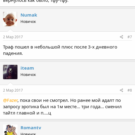
Numak
Новичок
2 Мар 2017
#7
Траф пошел в небольшой плюс после 3-х дневного
падения.
iteam
Новичок
2 Мар 2017
#8
@Fazer
, пока свои не смотрел. Но ранее мой адалт по
запросу эротика был на 1м месте... три года... сменил
тайтл главной и п....ц
Romantv
Новичок