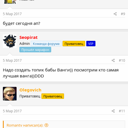
5 Мар 2017
#9
будет сегодня ап?
Seopirat
Admin
Команда форума
Приватовец
VIP
Прошёл марафон
5 Мар 2017
#10
Надо создать топик бабы Ванги)) посмотрим кто самая
лучшая ванга))DDD
Olegovich
Приватовец
Приватовец
5 Мар 2017
#11
Romantv написал(а):