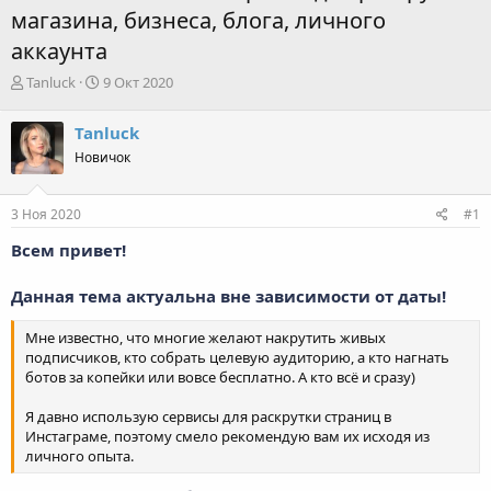
магазина, бизнеса, блога, личного
аккаунта
А
Д
Tanluck
9 Окт 2020
в
а
т
т
Tanluck
о
а
Новичок
р
н
т
а
е
ч
3 Ноя 2020
#1
м
а
ы
л
Всем привет!
а
Данная тема актуальна вне зависимости от даты!
Мне известно, что многие желают накрутить живых
подписчиков, кто собрать целевую аудиторию, а кто нагнать
ботов за копейки или вовсе бесплатно. А кто всё и сразу)
Я давно использую сервисы для раскрутки страниц в
Инстаграме, поэтому смело рекомендую вам их исходя из
личного опыта.