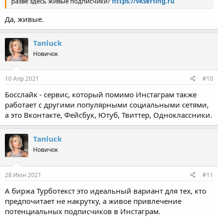
разве здесь живые подписчики?
https://vkserfing.ru
Да, живые.
Tanluck
Новичок
10 Апр 2021
#10
Босслайк - сервис, который помимо Инстаграм также
работает с другими популярными социальными сетями,
а это Вконтакте, Фейсбук, Ютуб, Твиттер, Одноклассники.
Tanluck
Новичок
28 Июн 2021
#11
А биржа Турботекст это идеальный вариант для тех, кто
предпочитает не накрутку, а живое привлечение
потенциальных подписчиков в Инстаграм.