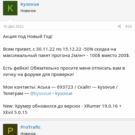
kysovue
K
Новичок
10 Дек 2022
#26
Акция под Новый Год!
Всем привет, с 30.11.22 по 15.12.22 -50% скидка на
максимальный пакет прогона 2млн+ - 100$ вместо 200$.
Есть фейки! Обязательно просите меня отписать вам в
личку на форуме для проверки!
Мои контакты: Аська — 693723 / Скайп — kysovue /
Телеграм —
@kysovue
-
kysovue
New: Хрумер обновился до версии - XRumer 19.0.16 +
XEvil 5.0.15
ProTrafic
P
Новичок