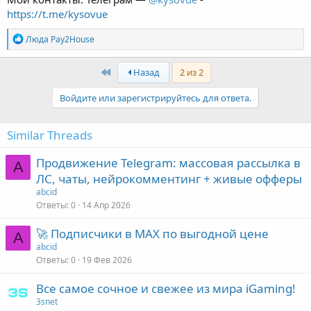
https://t.me/kysovue
Р
Люда Pay2House
е
а
к
First
Назад
2 из 2
ц
и
Войдите или зарегистрируйтесь для ответа.
и
:
Similar Threads
Продвижение Telegram: массовая рассылка в
A
ЛС, чаты, нейрокомментинг + живые офферы
abcid
Ответы
0
14 Апр 2026
🚀 Подписчики в MAX по выгодной цене
A
abcid
Ответы
0
19 Фев 2026
Все самое сочное и свежее из мира iGaming!
3snet