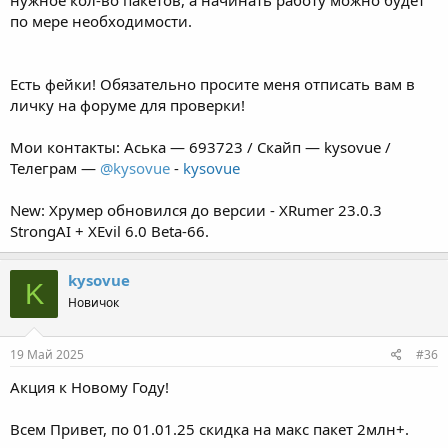
нужное кол-во пакетов, а начинать работу можно будет
по мере необходимости.
Есть фейки! Обязательно просите меня отписать вам в
личку на форуме для проверки!
Мои контакты: Аська — 693723 / Скайп — kysovue /
Телеграм —
@kysovue
-
kysovue
New: Хрумер обновился до версии - XRumer 23.0.3
StrongAI + XEvil 6.0 Beta-66.
kysovue
K
Новичок
19 Май 2025
#36
Акция к Новому Году!
Всем Привет, по 01.01.25 скидка на макс пакет 2млн+.