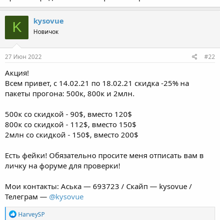
kysovue
K
Новичок
27 Июн 2022
#22
Акция!
Всем привет, с 14.02.21 по 18.02.21 скидка -25% на
пакеты прогона: 500к, 800к и 2млн.
500к со скидкой - 90$, вместо 120$
800к со скидкой - 112$, вместо 150$
2млн со скидкой - 150$, вместо 200$
Есть фейки! Обязательно просите меня отписать вам в
личку на форуме для проверки!
Мои контакты: Аська — 693723 / Скайп — kysovue /
Телеграм —
@kysovue
Р
HarveySP