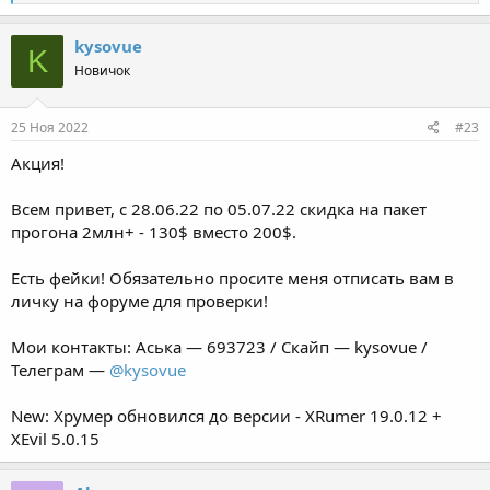
е
а
к
kysovue
K
ц
Новичок
и
и
:
25 Ноя 2022
#23
Акция!
Всем привет, с 28.06.22 по 05.07.22 скидка на пакет
прогона 2млн+ - 130$ вместо 200$.
Есть фейки! Обязательно просите меня отписать вам в
личку на форуме для проверки!
Мои контакты: Аська — 693723 / Скайп — kysovue /
Телеграм —
@kysovue
New: Хрумер обновился до версии - XRumer 19.0.12 +
XEvil 5.0.15