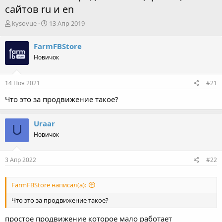
сайтов ru и en
А
Д
kysovue
13 Апр 2019
в
а
т
т
FarmFBStore
о
а
Новичок
р
н
т
а
е
ч
14 Ноя 2021
#21
м
а
ы
л
Что это за продвижение такое?
а
Uraar
U
Новичок
3 Апр 2022
#22
FarmFBStore написал(а):
Что это за продвижение такое?
простое продвижение которое мало работает