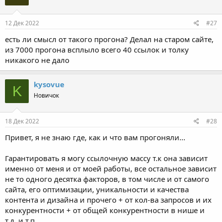
12 Дек 2022
#27
есть ли смысл от такого прогона? Делал на старом сайте,
из 7000 прогона всплыло всего 40 ссылок и толку
никакого не дало
kysovue
K
Новичок
18 Дек 2022
#28
Привет, я не знаю где, как и что вам прогоняли...
Гарантировать я могу ссылочную массу т.к она зависит
именно от меня и от моей работы, все остальное зависит
не то одного десятка факторов, в том числе и от самого
сайта, его оптимизации, уникальности и качества
контента и дизайна и прочего + от кол-ва запросов и их
конкурентности + от общей конкурентности в нише и
т.д. и т.п.