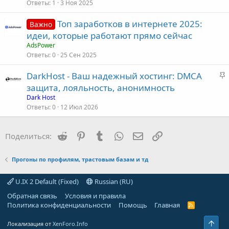
Ответы
1
3 Ноя 2025
Топ заработков в интернете 2025:
Важно
идеи, которые работают прямо сейчас
AdsPower
Ответы
0
25 Сен 2025
З
DarkHost - Ваш надежный хостинг: DMCA
а
защита, лояльность, анонимность
к
Dark Host
р
Ответы
0
12 Июл 2026
е
п
Reddit
Pinterest
Tumblr
WhatsApp
Электронная почта
Ссылка
Поделиться:
л
е
Прогоны по профилям, трастовым базам и тд
о
U.IX 2 Default (Fixed)
Russian (RU)
Обратная связь
Условия и правила
Политика конфиденциальности
Помощь
Главная
R
S
S
Свер
Локализация от
XenForo.Info