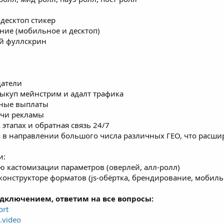
десктоп стикер
ние (мобильное и десктоп)
й фуллскрин
датели
ыкуп мейнстрим и адалт трафика
бные выплаты
ачи рекламы
 этапах и обратная связь 24/7
я в направлении большого числа различных ГЕО, что расш
и:
ью кастомизации параметров (оверлей, алл-ролл)
в конструкторе форматов (js-обёртка, брендирование, моби
дключением, ответим на все вопросы:
ort
.video