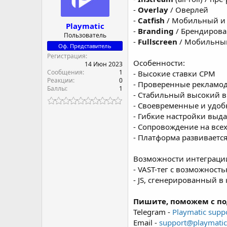
е
ч
-
Overlay
/ Оверлей
м
а
-
Catfish
/ Мобильный и 
Playmatic
ы
л
-
Branding
/ Брендирова
а
Пользователь
-
Fullscreen
/ Мобильны
Оф. Представитель
Регистрация
Особенности:
14 Июн 2023
Сообщения
1
- Высокие ставки CPM
Реакции
0
- Проверенные рекламо
Баллы
1
- Стабильный высокий в
- Своевременные и удо
- Гибкие настройки выд
- Сопровождение на всех
- Платформа развиваетс
Возможности интеграци
- VAST-тег с возможност
- JS, сгенерированный 
Пишите, поможем с по
Telegram -
Playmatic supp
Email -
support@playmatic