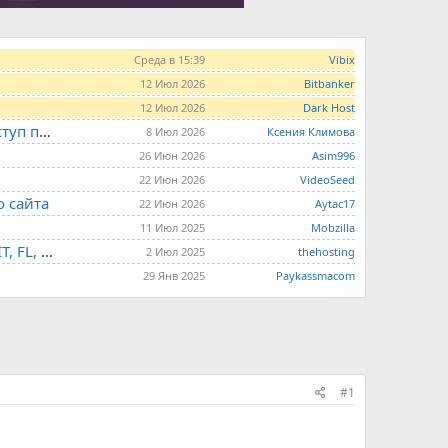
Среда в 15:39
Vibix
12 Июл 2026
Bitbanker
12 Июл 2026
Dark Host
LITE.HOST - хостинг и серверы от 99 рублей для тех, кто любит не переплачивать. Доступ по SSH, поддержка PHP, GIT, COMPOSER, сертификаты Let's Encrypt
8 Июл 2026
Ксения Климова
26 Июн 2026
Asim996
22 Июн 2026
VideoSeed
о сайта
22 Июн 2026
Aytac17
11 Июл 2025
Mobzilla
THE.HOSTING - VPS/VDS - MD, UA, USA, HK, LV, NL, CA, DE, SK, CZE, GB, IL, TR, PL, BG, RO, IT, FL, HU, PT.
2 Июл 2025
thehosting
29 Янв 2025
Paykassmacom
#1