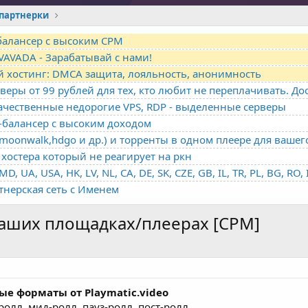
партнерки
-балансер с высоким CPM
VAVADA - Зарабатывай с нами!
й хостинг: DMCA защита, лояльность, анонимность
качественные недорогие VPS, RDP - выделенные серверы
о-балансер с высоким доходом
oonwalk,hdgo и др.) и торренты в одном плеере для вашег
хостера который не реагирует на ркн
ртнерская сеть с Именем
 ваших площадках/плеерах [CPM]
е форматы от Playmatic.video
ре-ролл, мид-ролл, пауз-ролл, пост-ролл