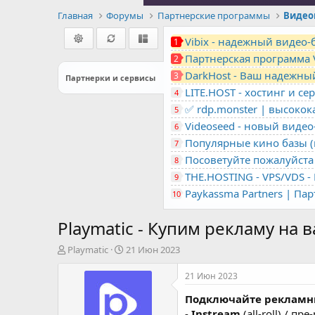
Главная
Форумы
Партнерские программы
Видео
Vibix - надежный видео
1
Партнерская программа 
2
DarkHost - Ваш надежны
3
Партнерки и сервисы
4
✅ rdp.monster | высоко
5
Videoseed - новый виде
6
Популярные кино базы (m
7
Посоветуйте пожалуйста 
8
9
Paykassma Partners | Па
10
Playmatic - Купим рекламу на
А
Д
Playmatic
21 Июн 2023
в
а
т
т
21 Июн 2023
о
а
Подключайте рекламны
р
н
т
а
-
Instream
(all-roll) / п