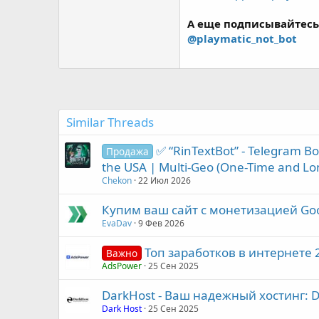
А еще подписывайтесь
@playmatic_not_bot
Similar Threads
✅ “RinTextBot” - Telegram Bo
Продажа
the USA | Multi-Geo (One-Time and Lo
Chekon
22 Июл 2026
Купим ваш сайт с монетизацией Go
EvaDav
9 Фев 2026
Топ заработков в интернете 
Важно
AdsPower
25 Сен 2025
DarkHost - Ваш надежный хостинг: 
Dark Host
25 Сен 2025