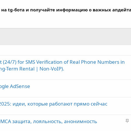
 на tg-бота и получайте информацию о важных апдейта
t (24/7) for SMS Verification of Real Phone Numbers in
ng-Term Rental | Non-VoIP).
ogle AdSense
2025: идеи, которые работают прямо сейчас
З
DMCA защита, лояльность, анонимность
а