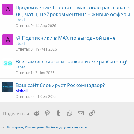
Продвижение Telegram: массовая рассылка в
A
ЛС, чаты, нейрокомментинг + живые офферы
abcid
Ответы
0
14 Апр 2026
🚀 Подписчики в MAX по выгодной цене
A
abcid
Ответы
0
19 Фев 2026
Все самое сочное и свежее из мира iGaming!
3snet
Ответы
1
3 Ноя 2025
Ваш сайт блокирует Роскомнадзор?
Mobzilla
Ответы
22
1 Сен 2025
Reddit
Pinterest
Tumblr
WhatsApp
Электронная почта
Ссылка
Поделиться:
Телеграм, Инстаграм, Майл и другие соц сети