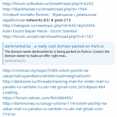
http://forum.softxaker.ru/showthread.php?t=6202
http://blackhacker.ru/showthread.php?p=1594
Готовый онлайн бизнес - Франшиза с реальным
заработком
networks.83/ # post-215
http://hakepok.ru/viewtopic.php?id=8451#p54456
Azeri Escort Bayan Necla - Escort Istanbul
http://forum.uinsell.net/showthread.php?t=61187
darkmarket.bz - a really cool domain parked on Park.io
The domain name darkmarket.bz is being parked on Park.io. Contact the
domain owner to make an offer right now...
darkmarket.bz
http://criminal.city/topic/5589-vzlom-pochti-na-
zakazmailruyandexruramblerruukrnetgmailcom/
http://darkzone.su/threads/Hacking-mail-for-order-mail-ru-
yandex-ru-rambler-ru-ukr-net-gmail-com.263/#post-464
Loading...
https://forum.xeksec.com/f64/t86495/
http://darkmoney.cc/uslugi-vzloma-114/vzlom-pochty-na-
zakaz-mail-ru-yandex-ru-rambler-ru-ukr-net-gmail-com-
77410/