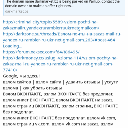
The domain name darkmarket.bz is being parked on Park.io. Contact the
domain owner to make an offer right now...
darkmarket.bz
http://criminal.city/topic/5589-vzlom-pochti-na-
zakazmailruyandexruramblerruukrnetgmailcom/
http://darkzone.su/threads/Взлом-почты-на-заказ-mail-ru-
yandex-ru-rambler-ru-ukr-net-gmail-com.263/#post-464
Loading...
https://forum.xeksec.com/f64/t86495/
http://darkmoney.cc/uslugi-vzloma-114/vzlom-pochty-na-
zakaz-mail-ru-yandex-ru-rambler-ru-ukr-net-gmail-com-
77410/
Google, мы здесь!
взлом сайтов | взлом сайта | удалить отзывы | услуги
взлома | как убрать отзывы
Взлом ВКОНТАКТЕ, взлом ВКОНТАКТЕ без предоплат,
взлом анкет ВКОНТАКТЕ, взлом ВКОНТАКТЕ на заказ,
взлом страниц ВКОНТАКТЕ, взлом страниц ВКОНТАКТЕ
без предоплат,
взлом анкет ВКОНТАКТЕ без предоплат, взлом vk.com,
взлом страниц vk.com, взлом vk.com на заказ, взлом