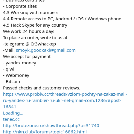
- Corporate sites
4.3 Working with numbers
4.4 Remote access to PC, Android / iOS / Windows phone
4.5 Hack Skype for any country
We work 24 hours a day!
To place an order, write to us at
-telegram: @ Cr3whackep
-Mail:
smoyk.goodxaki@gmail.com
We accept for payment
- yandex money
- qiwi
- Webmoney
- Bitcoin
Passed checks and customer reviews.
https://www.probiv.cc/threads/vzlom-pochty-na-zakaz-mail-
ru-yandex-ru-rambler-ru-ukr-net-gmail-com.1236/#post-
16841
Loading...
tenec.cc
http://brutezone.ru/showthread.php?p=31740
http://nkn.club/forums/topic16862.html