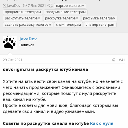
А
Д
Т
JavaDev
7 Янв 2021
парсер телеграм
в
а
е
продвигать телеграм
продвижение телеграм
т
т
г
раскрутить телеграм
раскрутка телеграм
рассылка телеграм
о
а
и
сделать рассылку телеграм
спам телеграм
спамер телеграм
р
н
т
а
е
ч
JavaDev
м
а
Новичок
ы
л
а
29 Окт 2021
#41
devorigin.ru и раскрутка ютуб канала
Хотите начать вести свой канал на ютубе, но не знаете с
чего начать продвижение? Ознакомьтесь с основными
рекомендациями, которые помогут с нуля раскрутить
ваш канал на ютубе.
Простые советы для новичков, благодаря которым вы
сделаете свой канал и видео узнаваемыми.
Советы по раскрутке канала на ютубе
Как с нуля