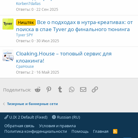
Korben7dallas
Ответы
0
22 Сен 2025
Все о подходах в нутра-креативах: от
Ништяк
поиска в спае Tyver до финального тюнинга
Tyver SPY
Ответы
0
30 Июл 2025
Cloaking.House – топовый сервис для
клоакинга!
СpaHouse
Ответы
2
16 Май 2025
Reddit
Pinterest
Tumblr
WhatsApp
Электронная почта
Ссылка
Поделиться:
Тизерные и баннерные сети
U.IX 2 Default (Fixed)
Russian (RU)
Обратная связь
Условия и правила
Политика конфиденциальности
Помощь
Главная
R
S