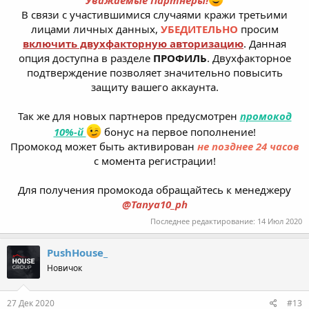
Уважаемые Партнёры!
В связи с участившимися случаями кражи третьими
лицами личных данных,
УБЕДИТЕЛЬНО
просим
включить двухфакторную авторизацию
. Данная
опция доступна в разделе
ПРОФИЛЬ
. Двухфакторное
подтверждение позволяет значительно повысить
защиту вашего аккаунта.
Так же для новых партнеров предусмотрен
промокод
10%-й
бонус на первое пополнение!
Промокод может быть активирован
не позднее 24 часов
с момента регистрации!
Для получения промокода обращайтесь к менеджеру
@Tanya10_ph
Последнее редактирование:
14 Июл 2020
PushHouse_
Новичок
27 Дек 2020
#13