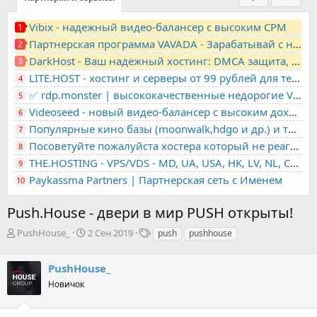
Vibix - надежный видео-балансер с высоким CPM
1
Партнерская программа VAVADA - Зарабатывай с нами!
2
DarkHost - Ваш надежный хостинг: DMCA защита, лояльность, анонимность
3
LITE.HOST - хостинг и серверы от 99 рублей для тех, кто любит не переплачивать. Доступ по SSH, поддержка PHP, GIT, COMPOSER, сертификаты Let's Encrypt
4
✅ rdp.monster | высококачественные недорогие VPS, RDP - выделенные серверы
5
Videoseed - новый видео-балансер с высоким доходом
6
Популярные кино базы (moonwalk,hdgo и др.) и торренты в одном плеере для вашего сайта
7
Посоветуйте пожалуйста хостера который не реагирует на ркн
8
THE.HOSTING - VPS/VDS - MD, UA, USA, HK, LV, NL, CA, DE, SK, CZE, GB, IL, TR, PL, BG, RO, IT, FL, HU, PT.
9
Paykassma Partners | Партнерская сеть с Именем
10
Push.House - двери в мир PUSH открыты!
А
Д
Т
PushHouse_
2 Сен 2019
push
pushhouse
в
а
е
т
т
г
PushHouse_
о
а
и
р
н
Новичок
т
а
е
ч