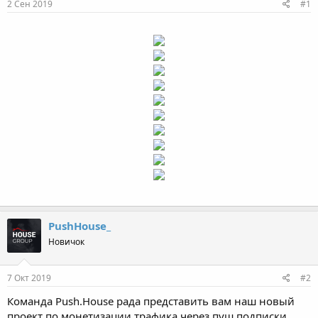
2 Сен 2019
#1
м
а
ы
л
а
PushHouse_
Новичок
7 Окт 2019
#2
Команда Push.House рада представить вам наш новый
проект по монетизации трафика через пуш подписки