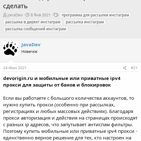
сделать
А
Д
Т
JavaDev
8 Янв 2021
программа для рассылки инстаграм
в
а
е
рассылка в директ инстаграм
рассылка инстаграм
т
т
г
рассылка сообщений инстаграм
о
а
и
р
н
т
а
JavaDev
е
ч
Новичок
м
а
ы
л
а
24 Июн 2021
#21
devorigin.ru и мобильные или приватные ipv4
прокси для защиты от банов и блокировок
Если вы работаете с большого количества аккаунтов, то
нужно купить прокси (особенно при рассылках,
регистрациях и любых массовых действиях). Благодаря
прокси авторизация и действия на страницах происходят
с разных ip адресов, что запутывает антиспам фильтры.
Поэтому купить мобильные или приватные ipv4 прокси -
единственно верное решение для тех, кто настроен на