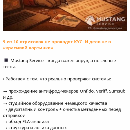
9 из 10 отрисовок не проходят KYC. И дело не в
«красивой картинке»
Mustang Service – когда важен апрув, а не слепые
тесты.
› Работаем с тем, что реально проверяют системы:
→ прохождение антифрод-чекеров Onfido, Veriff, Sumsub
и др.
→ студийное оборудование немецкого качества
→ двухэтапный контроль + очистка метаданных перед
отправкой
→ обход ELA-анализа
→ структура и логика данных