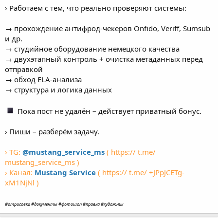
› Работаем с тем, что реально проверяют системы:
→ прохождение антифрод-чекеров Onfido, Veriff, Sumsub
и др.
→ студийное оборудование немецкого качества
→ двухэтапный контроль + очистка метаданных перед
отправкой
→ обход ELA-анализа
→ структура и логика данных
Пока пост не удалён – действует приватный бонус.
› Пиши – разберём задачу.
› TG:
@mustang_service_ms
( https:// t.me/
mustang_service_ms )
› Канал:
Mustang Service
( https:// t.me/ +JPpJCETg-
xM1NjNl )
#отрисовка #документы #фотошоп #правка #художник