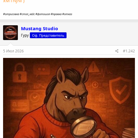
xM1NjNl )
#отрисовка #стоп_кейс #фотошоп #правка #отказ
Mustang Studio
Гуру
Оф. Представитель
5 Июл 2026
#1.242