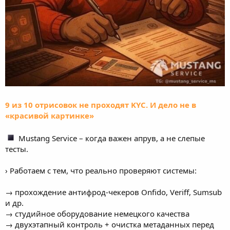
9 из 10 отрисовок не проходят KYC. И дело не в
«красивой картинке»
Mustang Service – когда важен апрув, а не слепые
тесты.
› Работаем с тем, что реально проверяют системы:
→ прохождение антифрод-чекеров Onfido, Veriff, Sumsub
и др.
→ студийное оборудование немецкого качества
→ двухэтапный контроль + очистка метаданных перед