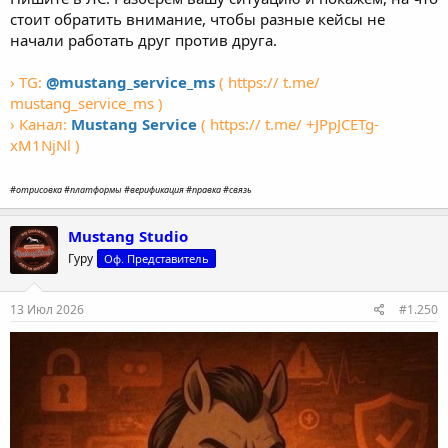
стоит обратить внимание, чтобы разные кейсы не
начали работать друг против друга.
› TG:
@mustang_service_ms
( https:// t.me/
mustang_service_ms )
› Канал:
Mustang Service
( https:// t.me/ +JPpJCETg-
xM1NjNl )
#отрисовка #платформы #верификация #правка #связь
Mustang Studio
Гуру
Оф. Представитель
13 Июл 2026
#1.250