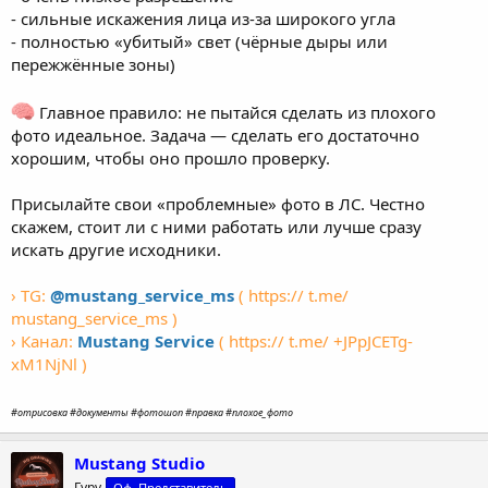
- сильные искажения лица из-за широкого угла
- полностью «убитый» свет (чёрные дыры или
пережжённые зоны)
Главное правило: не пытайся сделать из плохого
фото идеальное. Задача — сделать его достаточно
хорошим, чтобы оно прошло проверку.
Присылайте свои «проблемные» фото в ЛС. Честно
скажем, стоит ли с ними работать или лучше сразу
искать другие исходники.
› TG:
@mustang_service_ms
( https:// t.me/
mustang_service_ms )
› Канал:
Mustang Service
( https:// t.me/ +JPpJCETg-
xM1NjNl )
#отрисовка #документы #фотошоп #правка #плохое_фото
Mustang Studio
Гуру
Оф. Представитель