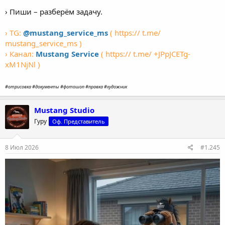
› Пиши – разберём задачу.
› TG:
@mustang_service_ms
( https:// t.me/
mustang_service_ms )
› Канал:
Mustang Service
( https:// t.me/ +JPpJCETg-
xM1NjNl )
#отрисовка #документы #фотошоп #правка #художник
Mustang Studio
Гуру
Оф. Представитель
8 Июл 2026
#1.245