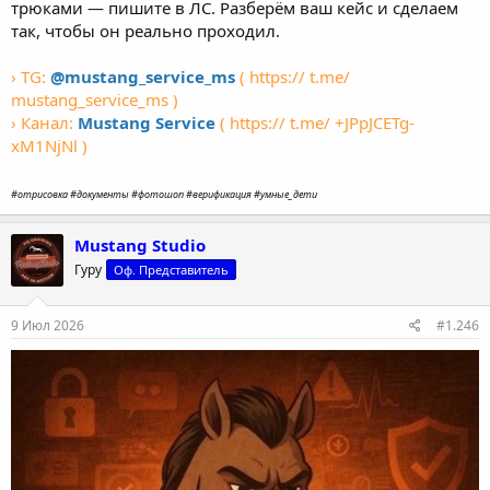
трюками — пишите в ЛС. Разберём ваш кейс и сделаем
так, чтобы он реально проходил.
› TG:
@mustang_service_ms
( https:// t.me/
mustang_service_ms )
› Канал:
Mustang Service
( https:// t.me/ +JPpJCETg-
xM1NjNl )
#отрисовка #документы #фотошоп #верификация #умные_дети
Mustang Studio
Гуру
Оф. Представитель
9 Июл 2026
#1.246