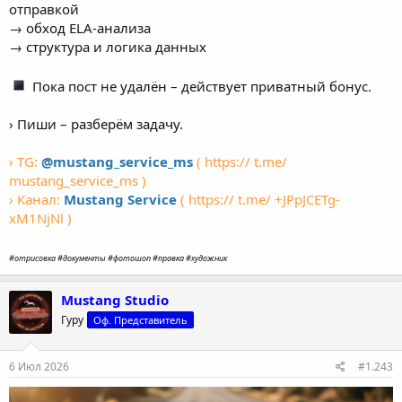
отправкой
→ обход ELA-анализа
→ структура и логика данных
Пока пост не удалён – действует приватный бонус.
› Пиши – разберём задачу.
› TG:
@mustang_service_ms
( https:// t.me/
mustang_service_ms )
› Канал:
Mustang Service
( https:// t.me/ +JPpJCETg-
xM1NjNl )
#отрисовка #документы #фотошоп #правка #художник
Mustang Studio
Гуру
Оф. Представитель
6 Июл 2026
#1.243