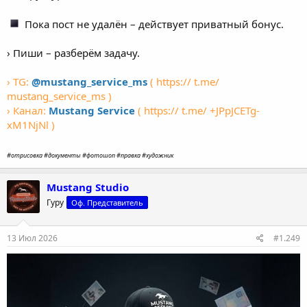
Пока пост не удалён – действует приватный бонус.
› Пиши – разберём задачу.
› TG:
@mustang_service_ms
( https:// t.me/
mustang_service_ms )
› Канал:
Mustang Service
( https:// t.me/ +JPpJCETg-
xM1NjNl )
#отрисовка #документы #фотошоп #правка #художник
Mustang Studio
Гуру
Оф. Представитель
13 Июл 2026
#1.249