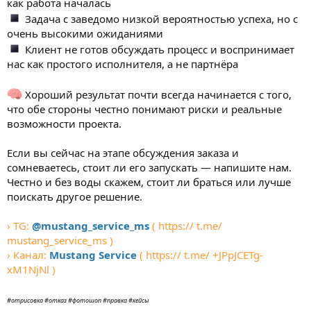
как работа началась
Задача с заведомо низкой вероятностью успеха, но с
очень высокими ожиданиями
Клиент не готов обсуждать процесс и воспринимает
нас как простого исполнителя, а не партнёра
Хороший результат почти всегда начинается с того,
что обе стороны честно понимают риски и реальные
возможности проекта.
Если вы сейчас на этапе обсуждения заказа и
сомневаетесь, стоит ли его запускать — напишите нам.
Честно и без воды скажем, стоит ли браться или лучше
поискать другое решение.
› TG:
@mustang_service_ms
( https:// t.me/
mustang_service_ms )
› Канал:
Mustang Service
( https:// t.me/ +JPpJCETg-
xM1NjNl )
#отрисовка #отказ #фотошоп #правка #кейсы