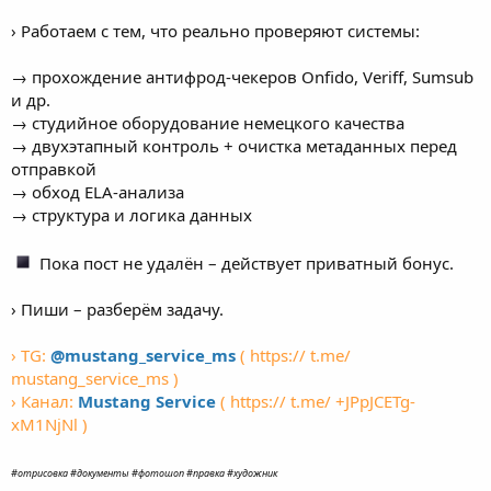
› Работаем с тем, что реально проверяют системы:
→ прохождение антифрод-чекеров Onfido, Veriff, Sumsub
и др.
→ студийное оборудование немецкого качества
→ двухэтапный контроль + очистка метаданных перед
отправкой
→ обход ELA-анализа
→ структура и логика данных
Пока пост не удалён – действует приватный бонус.
› Пиши – разберём задачу.
› TG:
@mustang_service_ms
( https:// t.me/
mustang_service_ms )
› Канал:
Mustang Service
( https:// t.me/ +JPpJCETg-
xM1NjNl )
#отрисовка #документы #фотошоп #правка #художник