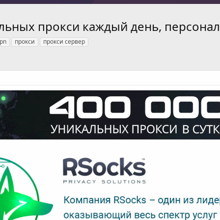
альных прокси каждый день, персона
pn
прокси
прокси сервер