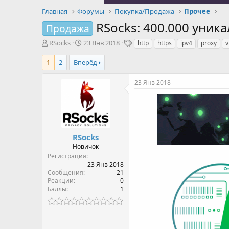
Главная
Форумы
Покупка/Продажа
Прочее
RSocks: 400.000 уник
Продажа
А
Д
Т
RSocks
23 Янв 2018
http
https
ipv4
proxy
v
в
а
е
т
т
г
1
2
Вперёд
о
а
и
р
н
23 Янв 2018
т
а
е
ч
м
а
ы
л
а
RSocks
Новичок
Регистрация
23 Янв 2018
Сообщения
21
Реакции
0
Баллы
1