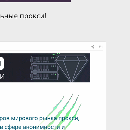
льные прокси!
#1