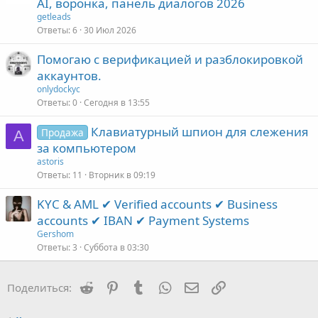
AI, воронка, панель диалогов 2026
getleads
Ответы
6
30 Июл 2026
Помогаю с верификацией и разблокировкой
аккаунтов.
onlydockyc
Ответы
0
Сегодня в 13:55
Клавиатурный шпион для слежения
Продажа
A
за компьютером
astoris
Ответы
11
Вторник в 09:19
KYC & AML ✔ Verified accounts ✔ Business
accounts ✔ IBAN ✔ Payment Systems
Gershom
Ответы
3
Суббота в 03:30
Reddit
Pinterest
Tumblr
WhatsApp
Электронная почта
Ссылка
Поделиться: