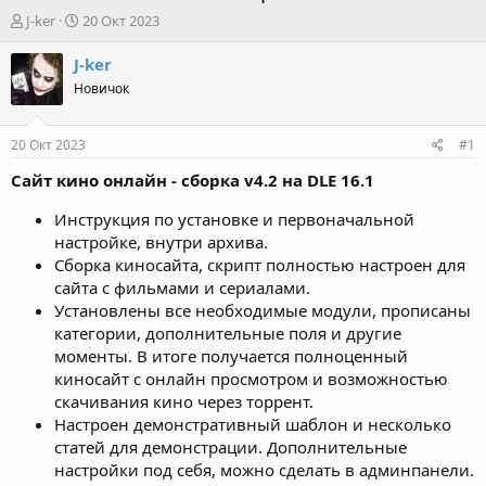
А
Д
J-ker
20 Окт 2023
в
а
т
т
J-ker
о
а
Новичок
р
н
т
а
е
ч
20 Окт 2023
#1
м
а
ы
л
Сайт кино онлайн - сборка v4.2 на DLE 16.1
а
Инструкция по установке и первоначальной
настройке, внутри архива.
Сборка киносайта, скрипт полностью настроен для
сайта с фильмами и сериалами.
Установлены все необходимые модули, прописаны
категории, дополнительные поля и другие
моменты. В итоге получается полноценный
киносайт с онлайн просмотром и возможностью
скачивания кино через торрент.
Настроен демонстративный шаблон и несколько
статей для демонстрации. Дополнительные
настройки под себя, можно сделать в админпанели.