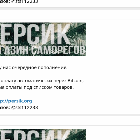
азов: @sts112233
у нас очередное пополнение.
плату автоматически через Bitcoin,
орма оплаты под списком товаров.
p://persik.org
азов: @sts112233