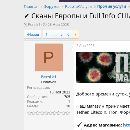
Главная
Форумы
Работа/Услуги
Прочие услуги
✔ Сканы Европы и Full Info СШ
А
Д
Persik1
23 Ноя 2023
в
а
Назад
1
…
5
6
7
т
т
о
а
р
н
2 Апр 2026
т
а
P
е
ч
м
а
ы
л
а
Persik1
Новичок
Регистрация
15 Ноя 2023
Доброго времени суток, 
Сообщения
705
Реакции
1
Наш магазин принимает о
Баллы
18
Tether, Litecoin, Tron. Ф
Адрес магазина:
htt