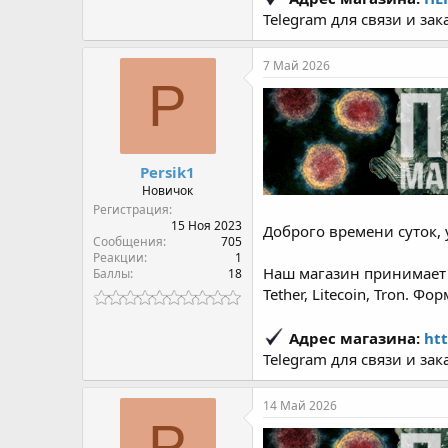
Telegram для связи и зак
7 Май 2026
P
Persik1
Новичок
Регистрация
15 Ноя 2023
Доброго времени суток, 
Сообщения
705
Реакции
1
Наш магазин принимает о
Баллы
18
Tether, Litecoin, Tron. Ф
Адрес магазина:
htt
Telegram для связи и зак
14 Май 2026
P