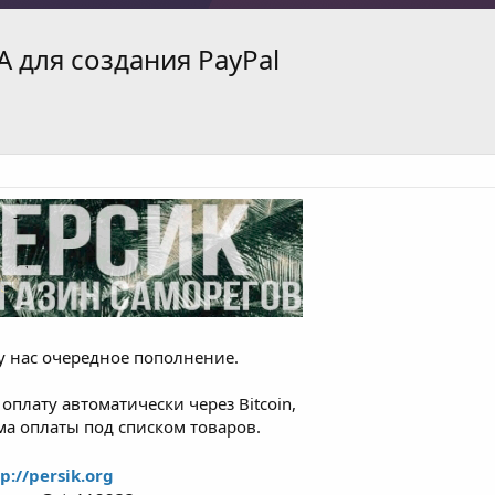
А для создания PayPal
у нас очередное пополнение.
плату автоматически через Bitcoin,
орма оплаты под списком товаров.
p://persik.org