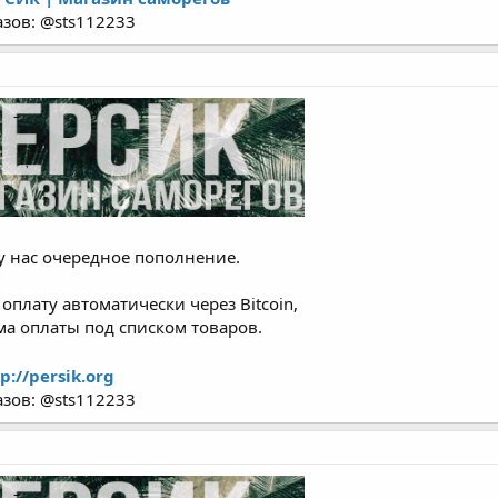
азов: @sts112233
у нас очередное пополнение.
плату автоматически через Bitcoin,
орма оплаты под списком товаров.
p://persik.org
азов: @sts112233