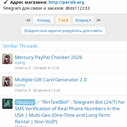
Адрес магазина:
http://persik.org
Telegram для связи и заказов: @sts112233
First
Last
Назад
7 из 8
Вперёд
Войдите или зарегистрируйтесь для ответа.
Similar Threads
Mercury PayPal Checker 2026
iLyang
Ответы
0
Четверг в 12:18
Multiple Gift Card Generator 2.0
iLyang
Ответы
0
Вторник в 12:24
✅ “RinTextBot” - Telegram Bot (24/7) for
Продажа
SMS Verification of Real Phone Numbers in the
USA | Multi-Geo (One-Time and Long-Term
Rental | Non-VoIP).
Chekon