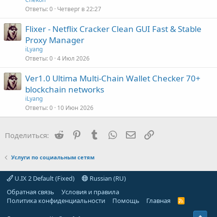
Ответы
0
Четверг в 22:27
Flixer - Netflix Cracker Clean GUI Fast & Stable
Proxy Manager
iLyang
Ответы
0
4 Июл 2026
Ver1.0 Ultima Multi-Chain Wallet Checker 70+
blockchain networks
iLyang
Ответы
0
10 Июн 2026
Reddit
Pinterest
Tumblr
WhatsApp
Электронная почта
Ссылка
Поделиться:
Услуги по социальным сетям
U.IX 2 Default (Fixed)
Russian (RU)
Обратная связь
Условия и правила
Политика конфиденциальности
Помощь
Главная
R
S
S