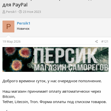
для PayPal
А
Д
Persik1
23 Ноя 2023
в
а
т
т
Persik1
P
о
а
Новичок
р
н
т
а
е
ч
19 Мар 2026
#121
м
а
ы
л
а
Доброго времени суток, у нас очередное пополнение.
Наш магазин принимает оплату автоматически через
Bitcoin,
Tether, Litecoin, Tron. Форма оплаты под списком товаров.