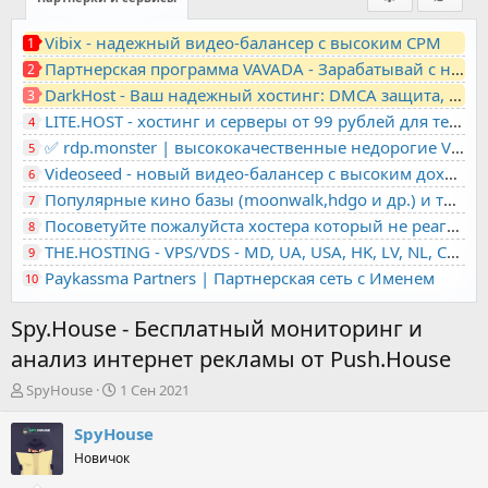
Vibix - надежный видео-балансер с высоким CPM
1
Партнерская программа VAVADA - Зарабатывай с нами!
2
DarkHost - Ваш надежный хостинг: DMCA защита, лояльность, анонимность
3
LITE.HOST - хостинг и серверы от 99 рублей для тех, кто любит не переплачивать. Доступ по SSH, поддержка PHP, GIT, COMPOSER, сертификаты Let's Encrypt
4
✅ rdp.monster | высококачественные недорогие VPS, RDP - выделенные серверы
5
Videoseed - новый видео-балансер с высоким доходом
6
Популярные кино базы (moonwalk,hdgo и др.) и торренты в одном плеере для вашего сайта
7
Посоветуйте пожалуйста хостера который не реагирует на ркн
8
THE.HOSTING - VPS/VDS - MD, UA, USA, HK, LV, NL, CA, DE, SK, CZE, GB, IL, TR, PL, BG, RO, IT, FL, HU, PT.
9
Paykassma Partners | Партнерская сеть с Именем
10
Spy.House - Бесплатный мониторинг и
анализ интернет рекламы от Push.House
А
Д
SpyHouse
1 Сен 2021
в
а
т
т
SpyHouse
о
а
Новичок
р
н
т
а