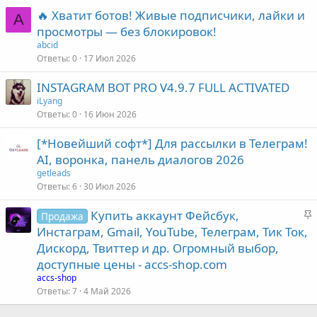
🔥 Хватит ботов! Живые подписчики, лайки и
A
просмотры — без блокировок!
abcid
Ответы
0
17 Июл 2026
INSTAGRAM BOT PRO V4.9.7 FULL ACTIVATED
iLyang
Ответы
0
16 Июн 2026
[*Новейший софт*] Для рассылки в Телеграм!
AI, воронка, панель диалогов 2026
getleads
Ответы
6
30 Июл 2026
З
Купить аккаунт Фейсбук,
Продажа
а
Инстаграм, Gmail, YouTube, Телеграм, Тик Ток,
к
Дискорд, Твиттер и др. Огромный выбор,
р
доступные цены - accs-shop.com
е
accs-shop
п
Ответы
7
4 Май 2026
л