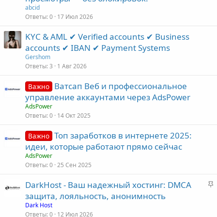
abcid
Ответы
0
17 Июл 2026
KYC & AML ✔ Verified accounts ✔ Business
accounts ✔ IBAN ✔ Payment Systems
Gershom
Ответы
3
1 Авг 2026
Ватсап Веб и профессиональное
Важно
управление аккаунтами через AdsPower
AdsPower
Ответы
0
14 Окт 2025
Топ заработков в интернете 2025:
Важно
идеи, которые работают прямо сейчас
AdsPower
Ответы
0
25 Сен 2025
З
DarkHost - Ваш надежный хостинг: DMCA
а
защита, лояльность, анонимность
к
Dark Host
р
Ответы
0
12 Июл 2026