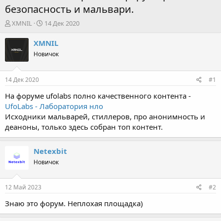
безопасность и мальвари.
А
Д
XMNIL
14 Дек 2020
в
а
т
т
XMNIL
о
а
Новичок
р
н
т
а
е
ч
14 Дек 2020
#1
м
а
ы
л
На форуме ufolabs полно качественного контента -
а
UfoLabs - Лаборатория нло
Исходники мальварей, стиллеров, про анонимность и
деаноны, только здесь собран топ контент.
Netexbit
Новичок
12 Май 2023
#2
Знаю это форум. Неплохая площадка)