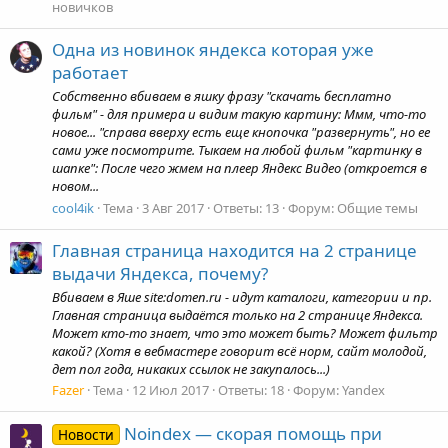
новичков
Одна из новинок яндекса которая уже
работает
Собственно вбиваем в яшку фразу "скачать бесплатно
фильм" - для примера и видим такую картину: Ммм, что-то
новое... "справа вверху есть еще кнопочка "развернуть", но ее
сами уже посмотрите. Тыкаем на любой фильм "картинку в
шапке": После чего жмем на плеер Яндекс Видео (откроется в
новом...
cool4ik
Тема
3 Авг 2017
Ответы: 13
Форум:
Общие темы
Главная страница находится на 2 странице
выдачи Яндекса, почему?
Вбиваем в Яше site:domen.ru - идут каталоги, категории и пр.
Главная страница выдаётся только на 2 странице Яндекса.
Может кто-то знает, что это может быть? Может фильтр
какой? (Хотя в вебмастере говорит всё норм, сайт молодой,
дет пол года, никаких ссылок не закупалось...)
Fazer
Тема
12 Июл 2017
Ответы: 18
Форум:
Yandex
Noindex — скорая помощь при
Новости