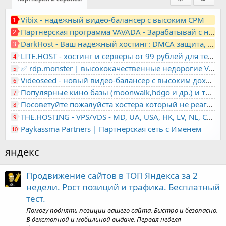
Vibix - надежный видео-балансер с высоким CPM
1
Партнерская программа VAVADA - Зарабатывай с нами!
2
DarkHost - Ваш надежный хостинг: DMCA защита, лояльность, анонимность
3
LITE.HOST - хостинг и серверы от 99 рублей для тех, кто любит не переплачивать. Доступ по SSH, поддержка PHP, GIT, COMPOSER, сертификаты Let's Encrypt
4
✅ rdp.monster | высококачественные недорогие VPS, RDP - выделенные серверы
5
Videoseed - новый видео-балансер с высоким доходом
6
Популярные кино базы (moonwalk,hdgo и др.) и торренты в одном плеере для вашего сайта
7
Посоветуйте пожалуйста хостера который не реагирует на ркн
8
THE.HOSTING - VPS/VDS - MD, UA, USA, HK, LV, NL, CA, DE, SK, CZE, GB, IL, TR, PL, BG, RO, IT, FL, HU, PT.
9
Paykassma Partners | Партнерская сеть с Именем
10
яндекс
Продвижение сайтов в ТОП Яндекса за 2
недели. Рост позиций и трафика. Бесплатный
тест.
Помогу поднять позиции вашего сайта. Быстро и безопасно.
В декстопной и мобильной выдаче. Первая неделя -