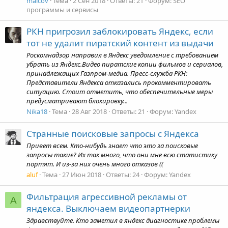
malcov
Тема
2 Сен 2018
Ответы: 21
Форум:
SEO
программы и сервисы
РКН пригрозил заблокировать Яндекс, если
тот не удалит пиратский контент из выдачи
Роскомнадзор направил в Яндекс уведомление с требованием
убрать из Яндекс.Видео пиратские копии фильмов и сериалов,
принадлежащих Газпром-медиа. Пресс-служба РКН:
Представители Яндекса отказались прокомментировать
ситуацию. Стоит отметить, что обеспечительные меры
предусматривают блокировку...
Nika18
Тема
28 Авг 2018
Ответы: 21
Форум:
Yandex
Странные поисковые запросы с Яндекса
Привет всем. Кто-нибудь знает что это за поисковые
запросы такие? Их так много, что они мне всю статистику
портят. И из-за них очень много отказов ((
aluf
Тема
27 Июн 2018
Ответы: 24
Форум:
Yandex
Фильтрация агрессивной рекламы от
A
яндекса. Выключаем видеопартнерки
Здравствуйте. Кто заметил в яндекс диагностике проблемы