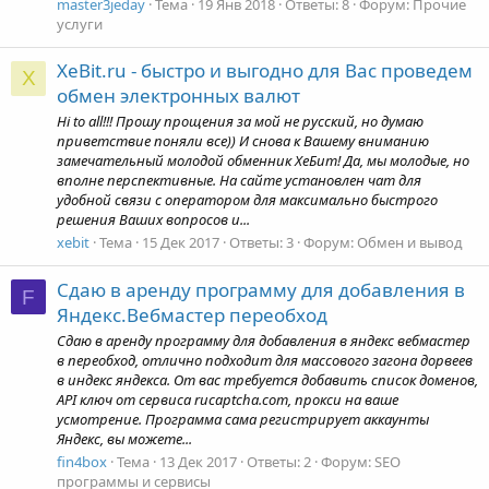
master3jeday
Тема
19 Янв 2018
Ответы: 8
Форум:
Прочие
услуги
XeBit.ru - быстро и выгодно для Вас проведем
X
обмен электронных валют
Hi to all!!! Прошу прощения за мой не русский, но думаю
приветствие поняли все)) И снова к Вашему вниманию
замечательный молодой обменник ХеБит! Да, мы молодые, но
вполне перспективные. На сайте установлен чат для
удобной связи с оператором для максимально быстрого
решения Ваших вопросов и...
xebit
Тема
15 Дек 2017
Ответы: 3
Форум:
Обмен и вывод
Сдаю в аренду программу для добавления в
F
Яндекс.Вебмастер переобход
Сдаю в аренду программу для добавления в яндекс вебмастер
в переобход, отлично подходит для массового загона дорвеев
в индекс яндекса. От вас требуется добавить список доменов,
API ключ от сервиса rucaptcha.com, прокси на ваше
усмотрение. Программа сама регистрирует аккаунты
Яндекс, вы можете...
fin4box
Тема
13 Дек 2017
Ответы: 2
Форум:
SEO
программы и сервисы