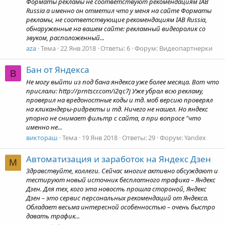
Форматы рекламы не соответствуют рекомендациям IAB
Russia а именно он отметил что у меня на сайте Форматы
рекламы, не соответствующие рекомендациям IAB Russia,
обнаруженные на вашем сайте: рекламный видеоролик со
звуком, расположенный...
aza
Тема
22 Янв 2018
Ответы: 6
Форум:
Видеопартнерки
Бан от Яндекса
В
Не могу выйти из под бана яндекса уже более месяца. Вот что
прислали: http://prntscr.com/i2qc7j Уже убрал всю рекламу,
проверил на вредоностные коды и тд. моб версию проверял
на кликандеры-ридректы и тд. Ничего не нашел. Но яндекс
упорно не снимает фильтр с сайта, а при вопросе "что
именно не...
виктораш
Тема
19 Янв 2018
Ответы: 29
Форум:
Yandex
Автоматизация и заработок на Яндекс Дзен
M
Здравствуйте, коллеги. Сейчас многие активно обсуждают и
тестируют новый источник бесплатного трафика – Яндекс
Дзен. Для тех, кого эта новость прошла стороной, Яндекс
Дзен – это сервис персональных рекомендаций от Яндекса.
Обладает весьма интересной особенностью – очень быстро
давать трафик...