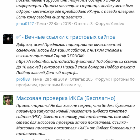
информации. Причем на старые страницы когда у меня был
адфорс - месенджер где преобладала РК пуш с псевдо плеером.
Есть кому сегодня еще прилетело ...
jenia0127
Тема
22 Фев 2019
Ответы: 3
Форум:
Yandex
✅ - Вечные ссылки с трастовых сайтов
Доброго, всем! Предлагаю наращивание качественной
ссылочной массы для ваших сайтов, с низким спамом и
высоким трастом! Тариф ЭКОНОМ:
https://seobomba.ru/product/tarif-ekonom/ 100 обратных ссылок
До 10 ключей ( анкоров ) Низкий спам доноров Подбор текста
Подбор ключей Данный тариф...
profi88
Тема
28 Янв 2019
Ответы: 205
Форум:
Прогоны по
профилям, трастовым базам и тд
Массовая проверка ИКСа [Бесплатно]
Привет пираты! Не для кого не секрет, что Яндекс буквально
позавчера запустил новый показатель индекса качества
сайтов (ИКС). Именно по этому, рад представить вам мой
сервис для массовой проверки этого показателя. Ссылка -
Массовая проверка показателя «ИКС» от Яндекс Пожелания и
предложения...