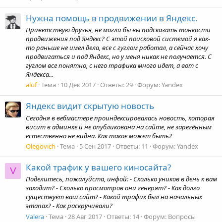
Нужна помощь в продвижении в Яндекс.
Приветствую друзья, не могли бы вы подсказать тонкости
продвижения под Яндекс? С этой поисковой системой я как-
то раньше не имел дела, все с гуглом работал, а сейчас хочу
продвигаться и под Яндекс, но у меня никак не получается. С
гуглом все понятно, с него трафика много идет, а вот с
Яндекса...
aluf
Тема
10 Дек 2017
Ответы: 29
Форум:
Yandex
Яндекс видит скрытую новость
Сегодня в вебмастере проиндексировалась новость, которая
висит в админке и не опубликована на сайте, не зарегённым
естественно не видна. Как такое может быть?
Olegovich
Тема
5 Сен 2017
Ответы: 11
Форум:
Yandex
Какой трафик у вашего киносайта?
V
Поделитесь, пожалуйста, инфой: - Сколько уников в день к вам
заходит? - Сколько просмотров они генерят? - Как долго
существует ваш сайт? - Какой трафик был на начальных
этапах? - Как раскручивали?
Valera
Тема
28 Авг 2017
Ответы: 14
Форум:
Вопросы