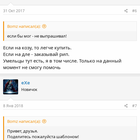
и
:
31 Окт 2017
#6
Bomz написал(а):
если бы мог - не выпрашивал!
Если на козу, то легче купить.
Если на дле - заказывай рип.
Умельцы тут есть, я в том числе. Только на данный
момент не смогу помочь
eXe
Новичок
8 Янв 2018
#7
Bomz написал(а):
Привет, друзья.
Поделитесь пожалуйста шаблоном!