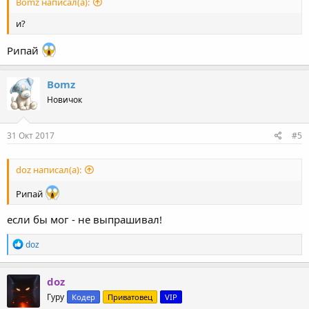
Bomz написал(а):
и?
Рипай
Bomz
Новичок
31 Окт 2017
#5
doz написал(а):
Рипай
если бы мог - не выпрашивал!
Р
doz
е
а
к
doz
ц
Гуру
Кодер
Приватовец
VIP
и