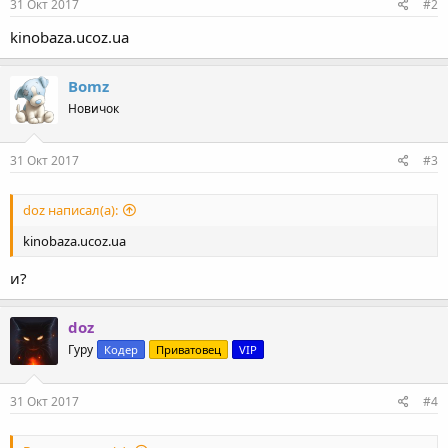
31 Окт 2017
#2
kinobaza.ucoz.ua
Bomz
Новичок
31 Окт 2017
#3
doz написал(а):
kinobaza.ucoz.ua
и?
doz
Гуру
Кодер
Приватовец
VIP
31 Окт 2017
#4