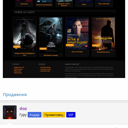
Продажник
doz
Гуру
Кодер
Приватовец
VIP