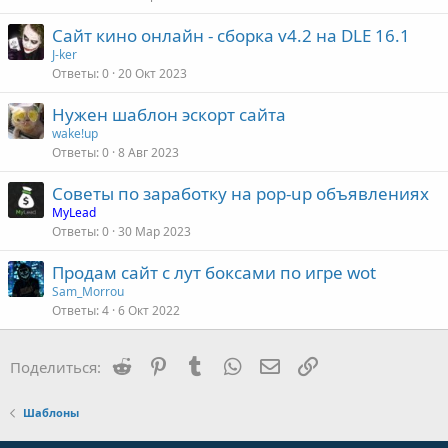
Сайт кино онлайн - сборка v4.2 на DLE 16.1
J-ker
Ответы
0
20 Окт 2023
Нужен шаблон эскорт сайта
wake!up
Ответы
0
8 Авг 2023
Советы по заработку на pop-up объявлениях
MyLead
Ответы
0
30 Мар 2023
Продам сайт с лут боксами по игре wot
Sam_Morrou
Ответы
4
6 Окт 2022
Reddit
Pinterest
Tumblr
WhatsApp
Электронная почта
Ссылка
Поделиться:
Шаблоны