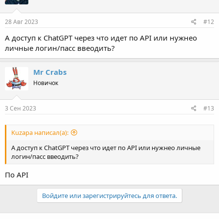
28 Авг 2023
#12
А доступ к СhatGPT через что идет по API или нужнео
личные логин/пасс ввеодить?
Mr Crabs
Новичок
3 Сен 2023
#13
Kuzapa написал(а):
А доступ к СhatGPT через что идет по API или нужнео личные
логин/пасс ввеодить?
По API
Войдите или зарегистрируйтесь для ответа.