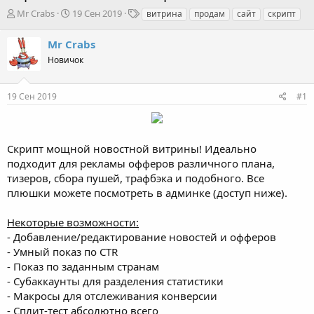
А
Д
Т
Mr Crabs
19 Сен 2019
витрина
продам
сайт
скрипт
в
а
е
т
т
г
Mr Crabs
о
а
и
Новичок
р
н
т
а
е
ч
19 Сен 2019
#1
м
а
ы
л
а
Скрипт мощной новостной витрины! Идеально
подходит для рекламы офферов различного плана,
тизеров, сбора пушей, трафбэка и подобного. Все
плюшки можете посмотреть в админке (доступ ниже).
Некоторые возможности:
- Добавление/редактирование новостей и офферов
- Умный показ по CTR
- Показ по заданным странам
- Субаккаунты для разделения статистики
- Макросы для отслеживания конверсии
- Сплит-тест абсолютно всего