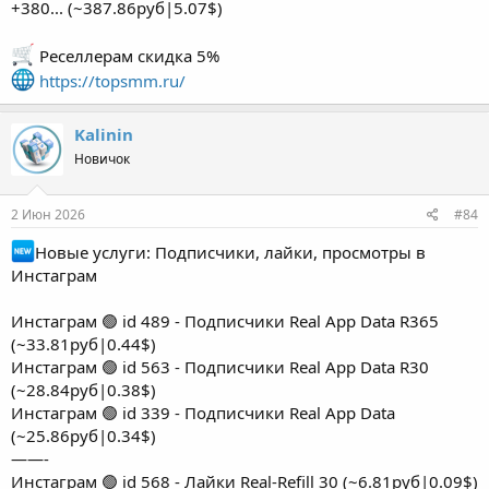
+380... (~387.86руб|5.07$)
Реселлерам скидка 5%
https://topsmm.ru/
Kalinin
Новичок
2 Июн 2026
#84
Новые услуги: Подписчики, лайки, просмотры в
Инстаграм
Инстаграм 🟢 id 489 - Подписчики Real App Data R365
(~33.81руб|0.44$)
Инстаграм 🟢 id 563 - Подписчики Real App Data R30
(~28.84руб|0.38$)
Инстаграм 🟢 id 339 - Подписчики Real App Data
(~25.86руб|0.34$)
——-
Инстаграм 🟢 id 568 - Лайки Real-Refill 30 (~6.81руб|0.09$)