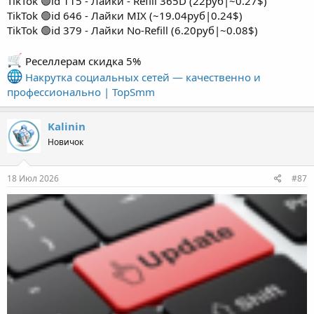
TikTok 🟢id 115 - Лайки - Refill 365D (22руб|~0.27$)
TikTok 🟢id 646 - Лайки MIX (~19.04руб|0.24$)
TikTok 🟢id 379 - Лайки No-Refill (6.20руб|~0.08$)
Реселлерам скидка 5%
Накрутка социальных сетей — качественно и
профессионально | TopSmm
Kalinin
Новичок
18 Июл 2026
#87