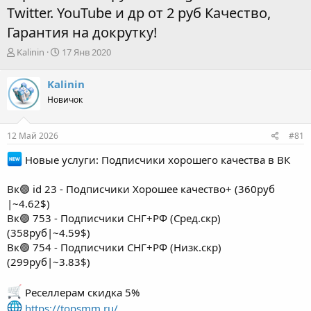
Twitter. YouTube и др от 2 руб Качество,
Гарантия на докрутку!
А
Д
Kalinin
17 Янв 2020
в
а
т
т
Kalinin
о
а
Новичок
р
н
т
а
е
ч
12 Май 2026
#81
м
а
ы
л
Новые услуги: Подписчики хорошего качества в ВК
а
Вк🟢 id 23 - Подписчики Хорошее качество+ (360руб
|~4.62$)
Вк🟢 753 - Подписчики СНГ+РФ (Сред.скр)
(358руб|~4.59$)
Вк🟢 754 - Подписчики СНГ+РФ (Низк.скр)
(299руб|~3.83$)
Реселлерам скидка 5%
https://topsmm.ru/