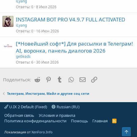
iLyang
Ответы
0
8 Июл 2026
INSTAGRAM BOT PRO V4.9.7 FULL ACTIVATED
iLyang
Ответы
0
16 Июн 2026
[*Новейший софт*] Для рассылки в Телеграм!
AI, воронка, панель диалогов 2026
getleads
Ответы
6
30 Июл 2026
Reddit
Pinterest
Tumblr
WhatsApp
Электронная почта
Ссылка
Поделиться:
Телеграм, Инстаграм, Майл и другие соц сети
U.IX 2 Default (Fixed)
Russian (RU)
Обратная связь
Условия и правила
Политика конфиденциальности
Помощь
Главная
R
S
S
Свер
Локализация от
XenForo.Info