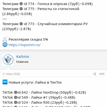
Телеграм 🟢 id 774 - Голоса в опросах (7руб|~0.09$)
Телеграм 🟢 id 775 - Репосты со статистикой
(2.86руб|~0.03$)
—-
Телеграм 🟢 id 773 - Случайные комментарии РУ
(235руб|~2.87$)
Реселлерам скидка 5%
https://topsmm.ru/
Kalinin
Новичок
11 Июл 2026
#86
Новые услуги: Лайки в ТикТок
TikTok 🟢id 642 - Лайки NonDrop (50руб|~0.62$)
TikTok 🟢id 549 - Лайки #1 (39руб|~0.48$)
TikTok 🟢id 524 - Лайки R30 (23руб|~0.28$)