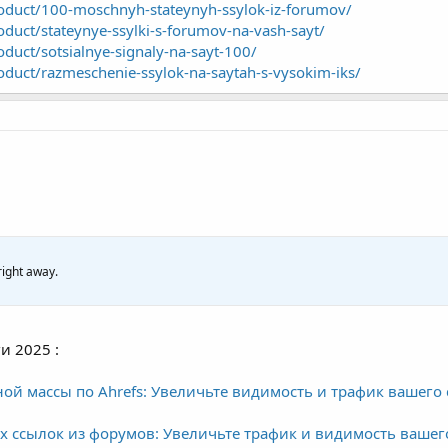
oduct/100-moschnyh-stateynyh-ssylok-iz-forumov/
duct/stateynye-ssylki-s-forumov-na-vash-sayt/
duct/sotsialnye-signaly-na-sayt-100/
oduct/razmeschenie-ssylok-na-saytah-s-vysokim-iks/
right away.
и 2025 :
й массы по Ahrefs: Увеличьте видимость и трафик вашего 
 ссылок из форумов: Увеличьте трафик и видимость вашего