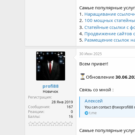
Самые популярные услу
1.
Наращивание ссылочно
2.
100 мощных статейных
3.
Статейные ссылки с ф
4.
Продвижение сайтов 
5.
Размещение ссылок на 
30 Июн 2025
Всем привет!
Обновление
30.06.20
profi88
Связь со мной :
Новичок
Регистрация
Алексей
28 Янв 2019
Сообщения
167
You can contact @seoprofi88 
Реакции
0
t.me
Баллы
16
Самые популярные услу