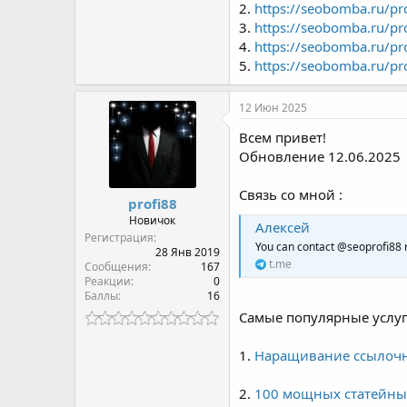
2.
https://seobomba.ru/pr
3.
https://seobomba.ru/pro
4.
https://seobomba.ru/pro
5.
https://seobomba.ru/pr
12 Июн 2025
Всем привет!
Обновление 12.06.2025
Связь со мной :
profi88
Новичок
Алексей
Регистрация
You can contact @seoprofi88 
28 Янв 2019
t.me
Сообщения
167
Реакции
0
Баллы
16
Самые популярные услуг
1.
Наращивание ссылочно
2.
100 мощных статейных