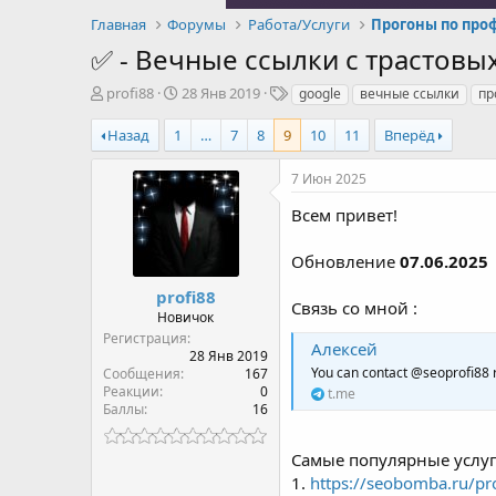
Главная
Форумы
Работа/Услуги
✅ - Вечные ссылки с трастовы
А
Д
Т
profi88
28 Янв 2019
google
вечные ссылки
пр
в
а
е
т
т
г
Назад
1
…
7
8
9
10
11
Вперёд
о
а
и
р
н
7 Июн 2025
т
а
е
ч
Всем привет!
м
а
ы
л
Обновление
07.06.2025
а
profi88
Связь со мной :
Новичок
Регистрация
Алексей
28 Янв 2019
You can contact @seoprofi88 
Сообщения
167
Реакции
0
t.me
Баллы
16
Самые популярные услу
1.
https://seobomba.ru/pro