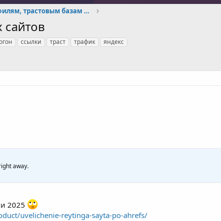
Прогоны по профилям, трастовым базам и тд
х сайтов
огон
ссылки
траст
трафик
яндекс
right away.
ги 2025
duct/uvelichenie-reytinga-sayta-po-ahrefs/