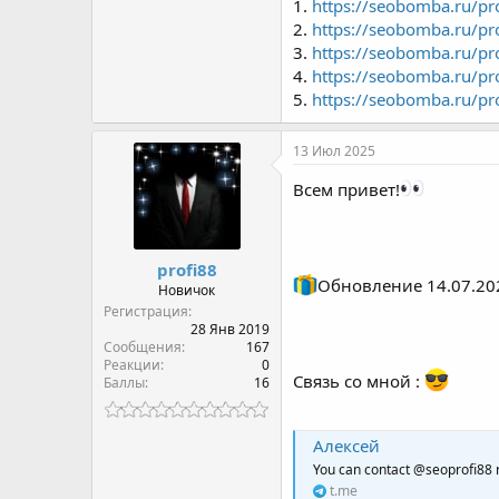
1.
https://seobomba.ru/pro
2.
https://seobomba.ru/pr
3.
https://seobomba.ru/pro
4.
https://seobomba.ru/pro
5.
https://seobomba.ru/pr
13 Июл 2025
Всем привет!
profi88
Обновление 14.07.20
Новичок
Регистрация
28 Янв 2019
Сообщения
167
Реакции
0
Связь со мной :
Баллы
16
Алексей
You can contact @seoprofi88 
t.me